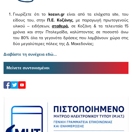
Γνωρίζετε ότι το
kozan.gr
είναι από τα ελάχιστα
site, του
είδους του,
στην
Π.Ε. Κοζάνης
, με παραγωγή πρωτογενούς
υλικού – ειδήσεων,
σταθερά,
σε Κοζάνη & τα τελευταία 15
χρόνια και στην Πτολεμαΐδα, καλύπτοντας σε ποσοστό άνω
του 80% όλα τα γεγονότα δράσεις που λαμβάνουν χώρα στις
δύο μεγαλύτερες πόλεις της Δ. Μακεδονίας;
Διαβάστε τη συνέχεια εδώ...
Μείνετε συντονισμένοι