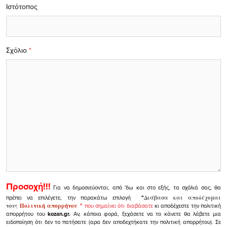
Ιστότοπος
Σχόλιο
*
Προσοχή!!!
Για να δημοσιεύονται, από 'δω και στο εξής, τα σχόλιά σας, θα
πρέπει να επιλέγετε, την παρακάτω επιλογή
"
Διάβασα και αποδέχομαι
τους
Πολιτική απορρήτου
"
που σημαίνει ότι διαβάσατε
κι αποδέχεστε την πολιτική
απορρήτου του
kozan.gr.
Αν, κάποια φορά, ξεχάσετε να το κάνετε θα λάβετε μια
ειδοποίηση ότι δεν το πατήσατε (αρα δεν αποδεχτήκατε την πολιτική απορρήτου). Σε