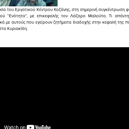
υσα του Εργατικού Κέντρου Κοζάνης, στη σημερινή συγκέντρωση φ
ού “Ενότητα”, με επικεφαλής τον Λάζαρο Μαλούτα. Τι απάντη
κά με αυτούς που εγείρουν ζητήματα διαδοχής στην κεφαλή της π
στα Κυριακίδη.