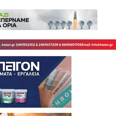
. kozan.gr 2461502102 & 2461037209 & 6945651705
Email:
info@kozan.gr