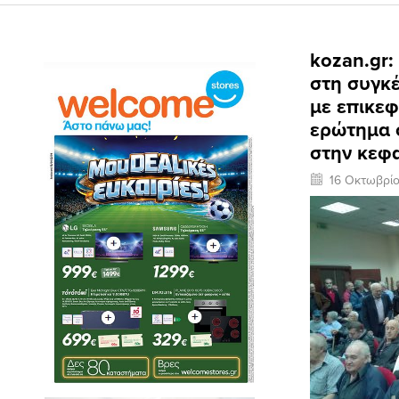
kozan.gr:
στη συγκ
με επικεφ
ερώτημα 
στην κεφα
16 Οκτωβρίο