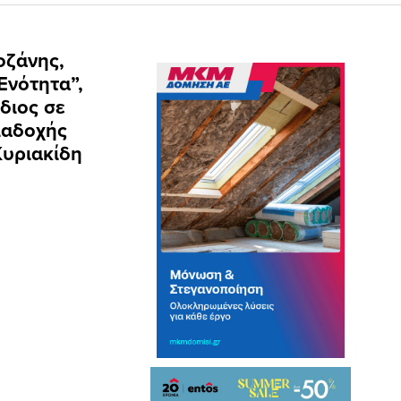
οζάνης,
Ενότητα”,
διος σε
ιαδοχής
Κυριακίδη