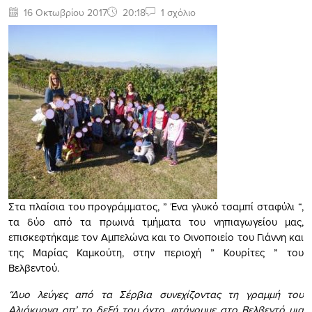
16 Οκτωβρίου 2017
20:18
1 σχόλιο
Στα πλαίσια του προγράμματος, ” Ένα γλυκό τσαμπί σταφύλι “,
τα δύο από τα πρωινά τμήματα του νηπιαγωγείου μας,
επισκεφτήκαμε τον Αμπελώνα και το Οινοποιείο του Γιάννη και
της Μαρίας Καμκούτη, στην περιοχή ” Κουρίτες ” του
Βελβεντού.
“Δυο λεύγες από τα Σέρβια συνεχίζοντας τη γραμμή του
Αλιάκμονα απ’ το δεξή του όχτο, φτάνουμε στο Βελβεντό μια