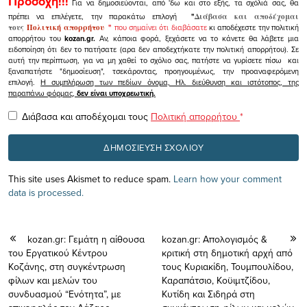
Προσοχή!!!
Για να δημοσιεύονται, από 'δω και στο εξής, τα σχόλιά σας, θα
πρέπει να επιλέγετε, την παρακάτω επιλογή
"
Διάβασα και αποδέχομαι
τους
Πολιτική απορρήτου
"
που σημαίνει ότι διαβάσατε
κι αποδέχεστε την πολιτική
απορρήτου του
kozan.gr.
Αν, κάποια φορά, ξεχάσετε να το κάνετε θα λάβετε μια
ειδοποίηση ότι δεν το πατήσατε (αρα δεν αποδεχτήκατε την πολιτική απορρήτου). Σε
αυτή την περίπτωση, για να μη χαθεί το σχόλιο σας, πατήστε να γυρίσετε πίσω και
ξαναπατήστε "δημοσίευση", τσεκάροντας, προηγουμένως, την προαναφερόμενη
επιλογή.
Η συμπλήρωση των πεδίων όνομα, Ηλ. διεύθυνση και ιστότοπος, της
παραπάνω φόρμας,
δεν είναι υποχρεωτική.
Διάβασα και αποδέχομαι τους
Πολιτική απορρήτου
*
This site uses Akismet to reduce spam.
Learn how your comment
data is processed.
kozan.gr: Γεμάτη η αίθουσα
kozan.gr: Απολογισμός &
του Εργατικού Κέντρου
κριτική στη δημοτική αρχή από
Κοζάνης, στη συγκέντρωση
τους Κυριακίδη, Τουμπουλίδου,
φίλων και μελών του
Καραπάτσιο, Κοϋιμτζίδου,
συνδυασμού “Ενότητα”, με
Κυτίδη και Σιδηρά στη