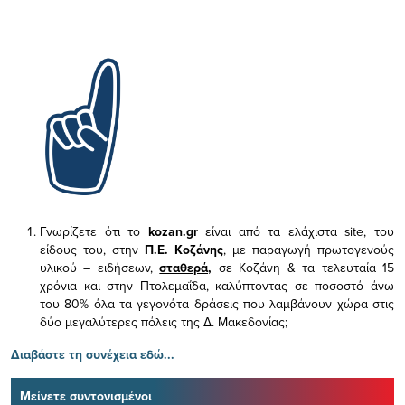
Γνωρίζετε ότι το
kozan.gr
είναι από τα ελάχιστα
site, του
είδους του,
στην
Π.Ε. Κοζάνης
, με παραγωγή πρωτογενούς
υλικού – ειδήσεων,
σταθερά,
σε Κοζάνη & τα τελευταία 15
χρόνια και στην Πτολεμαΐδα, καλύπτοντας σε ποσοστό άνω
του 80% όλα τα γεγονότα δράσεις που λαμβάνουν χώρα στις
δύο μεγαλύτερες πόλεις της Δ. Μακεδονίας;
Διαβάστε τη συνέχεια εδώ...
Μείνετε συντονισμένοι