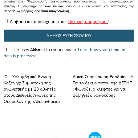
ξαναπατήστε "δημοσίευση", τσεκάροντας, προηγουμένως, την προαναφερόμενη
επιλογή.
Η συμπλήρωση των πεδίων όνομα, Ηλ. διεύθυνση και ιστότοπος, της
παραπάνω φόρμας,
δεν είναι υποχρεωτική.
Διάβασα και αποδέχομαι τους
Πολιτική απορρήτου
*
This site uses Akismet to reduce spam.
Learn how your comment
data is processed.
Κολυμβητική Ένωση
Λαϊκή Συσπείρωση Eoρδαίας:
Κοζάνης: Συμμετοχή της
Για το δελτίο τύπου της ΔΕΤΗΠ
αγωνιστικής με 23 αθλητές
; Φωνάζει ο κλέφτης για να
στους Διεθνείς Αγώνες της
φοβηθεί ο νοικοκύρης…
Θεσσαλονίκης «Αλεξάνδρεια»