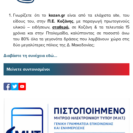
Γνωρίζετε ότι το
kozan.gr
είναι από τα ελάχιστα
site, του
είδους του,
στην
Π.Ε. Κοζάνης
, με παραγωγή πρωτογενούς
υλικού – ειδήσεων,
σταθερά,
σε Κοζάνη & τα τελευταία 15
χρόνια και στην Πτολεμαΐδα, καλύπτοντας σε ποσοστό άνω
του 80% όλα τα γεγονότα δράσεις που λαμβάνουν χώρα στις
δύο μεγαλύτερες πόλεις της Δ. Μακεδονίας;
Διαβάστε τη συνέχεια εδώ...
Μείνετε συντονισμένοι