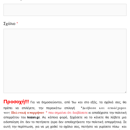
Σχόλιο
*
Προσοχή!!!
Για να δημοσιεύονται, από 'δω και στο εξής, τα σχόλιά σας, θα
πρέπει να επιλέγετε, την παρακάτω επιλογή
"
Διάβασα και αποδέχομαι
τους
Πολιτική απορρήτου
"
που σημαίνει ότι διαβάσατε
κι αποδέχεστε την πολιτική
απορρήτου του
kozan.gr.
Αν, κάποια φορά, ξεχάσετε να το κάνετε θα λάβετε μια
ειδοποίηση ότι δεν το πατήσατε (αρα δεν αποδεχτήκατε την πολιτική απορρήτου). Σε
αυτή την περίπτωση, για να μη χαθεί το σχόλιο σας, πατήστε να γυρίσετε πίσω και