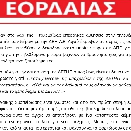
ν στο λαό της Πτολεμαΐδας υπέρογκες αυξήσεις στην τηλεθέ
οπή» των δήμων με την ΔΕΗ Α.Ε. Αφού έκρυψαν τις ουρές τις 
πιπλέον επενδύσεων δεκάδων εκατομμυρίων ευρώ σε ΑΠΕ για
εια για την τηλεθέρμανση, τώρα ψάχνουν να βρουν φταίχτες για τη
 ενδεχόμενο ξεπούλημα της.
οιπόν για την κατάσταση της ΔΕΤΗΠ όπως λένε, είναι οι δημοτικο
ρωσης γιατί «..
καταψηφίζουν τις υποχρεώσεις της ΔΕΤΗΠ για 
γκαταστάσεων… αλλά και με τον λαϊκισμό τους οδηγούν με μαθημ
 και το ξεπούλημα της ΔΕΤΗΠ
….»
 Λαϊκής Συσπείρωσης είναι γνώστες και από την πρώτη στιγμή 
μφωνία – έκτρωμα» έχει ουρές που θα ακριβοπληρώσει ο λαός με 
α τώρα αυτό το άγχος να απαντήσουν με ένα κατάπτυστο κείμε
ου ενημερώνει το λαό για νέες αυξήσεις. Μήπως κάτι γνω
 τον λαό γι’ αυτά που έρχονται και ψάχνουν να τα φορτώσουν σε ά