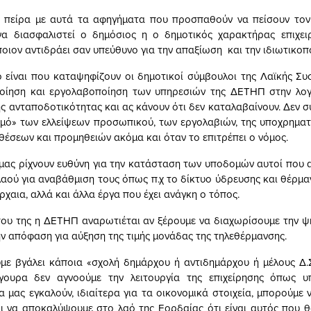
ν πείρα με αυτά τα αφηγήματα που προσπαθούν να πείσουν τον 
 να διασφαλιστεί ο δημόσιος η ο δημοτικός χαρακτήρας επιχει
οιον αντιδράει σαν υπεύθυνο για την απαξίωση και την ιδιωτικοπ
ου καταψηφίζουν οι δημοτικοί σύμβουλοι της Λαϊκής Συσ
οίηση και εργολαβοποίηση των υπηρεσιών της ΔΕΤΗΠ στην λογ
ης ανταποδοτικότητας και ας κάνουν ότι δεν καταλαβαίνουν. Δεν 
σμό» των ελλείψεων προσωπικού, των εργολαβιών, της υποχρημα
θέσεων και προμηθειών ακόμα και όταν το επιτρέπει ο νόμος.
μας ρίχνουν ευθύνη για την κατάσταση των υποδομών αυτοί που 
λαού για αναβάθμιση τους όπως π.χ το δίκτυο ύδρευσης και θέρμα
ρχαια, αλλά και άλλα έργα που έχει ανάγκη ο τόπος.
που της η ΔΕΤΗΠ αναρωτιέται αν ξέρουμε να διαχωρίσουμε την 
ν απόφαση για αύξηση της τιμής μονάδας της τηλεθέρμανσης.
με βγάλει κάποια «σχολή δημάρχου ή αντιδημάρχου ή μέλους Δ.
ίγουρα δεν αγνοούμε την λειτουργία της επιχείρησης όπως υπ
 μας εγκαλούν, ιδιαίτερα για τα οικονομικά στοιχεία, μπορούμε 
ι να αποκαλύψουμε στο λαό της Εορδαίας ότι είναι αυτός που 