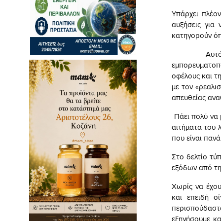
Υπάρχει πλέο
αυξήσεις για
κατηγορούν όπ
Αυτό είναι π
εμπορευματοπ
οφέλους και τ
με τον «ρεαλι
απευθείας ανα
Πάει πολύ να 
αιτήματα του 
που είναι πανά
Στο δελτίο τύ
εξόδων από τη
Χωρίς να έχου
και επειδή σ
περισπούδαστα
εξηγήσουμε κα