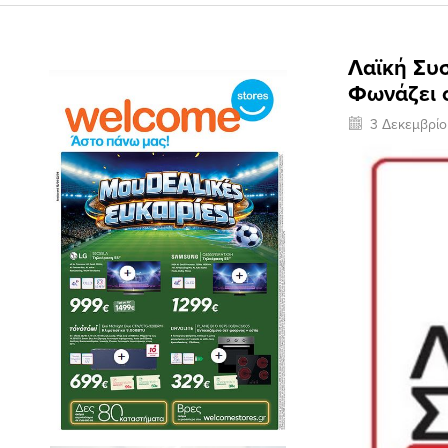
Λαϊκή Συσ
Φωνάζει 
3 Δεκεμβρί