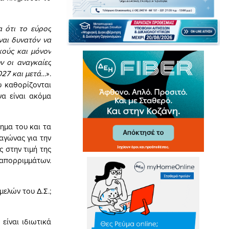
ρα ότι το εύρος
ναι δυνατόν να
κούς και μόνον
ν οι αναγκαίες
027 και μετά…
».
υ καθορίζονται
να είναι ακόμα
ημα του και τα
 αγώνας για την
 στην τιμή της
 απορριμμάτων.
μελών του Δ.Σ.;
είναι ιδιωτικά