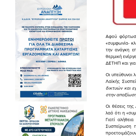
Αφού φόρτωσα
«συμφωνία- κλ
την ανάγκη ε
θερμική ενέργ
ΔΕΤΗΠ και για
Οι υπεύθυνοι λ
Λαϊκής Συσπεί
δικτυών και ε
στην απαξίωση
Οι θέσεις της
λαό ότι η «συ
Γιατί αλήθει
Συσπείρωση π
προετοιμάζουν