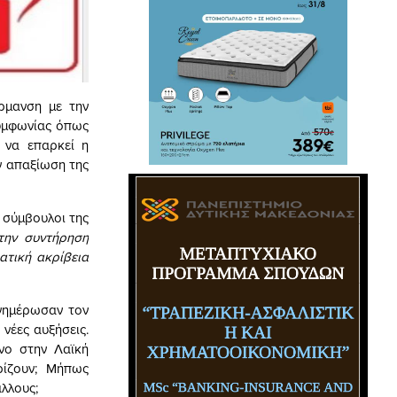
ρμανση με την
συμφωνίας όπως
 να επαρκεί η
ν απαξίωση της
ί σύμβουλοι της
την συντήρηση
ατική ακρίβεια
ενημέρωσαν τον
νέες αυξήσεις.
νο στην Λαϊκή
ρίζουν; Μήπως
λλους;