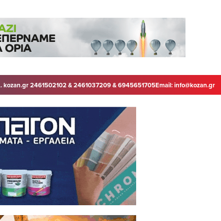
. kozan.gr 2461502102 & 2461037209 & 6945651705
Email:
info@kozan.gr