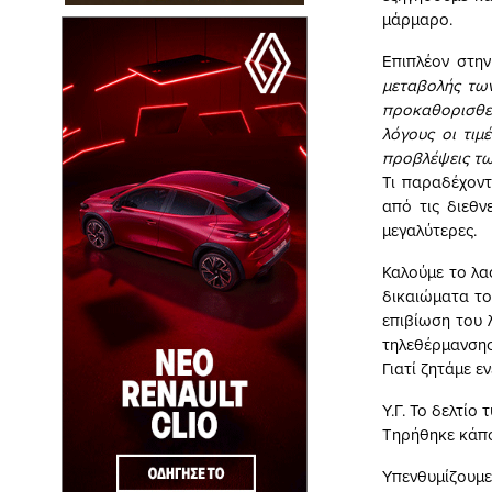
μάρμαρο.
Επιπλέον στη
μεταβολής των
προκαθορισθεί
λόγους οι τιμ
προβλέψεις τω
Τι παραδέχοντ
από τις διεθν
μεγαλύτερες.
Καλούμε το λα
δικαιώματα του
επιβίωση του 
τηλεθέρμανσης
Γιατί ζητάμε ε
Υ.Γ. Το δελτίο
Τηρήθηκε κάπο
Υπενθυμίζουμε