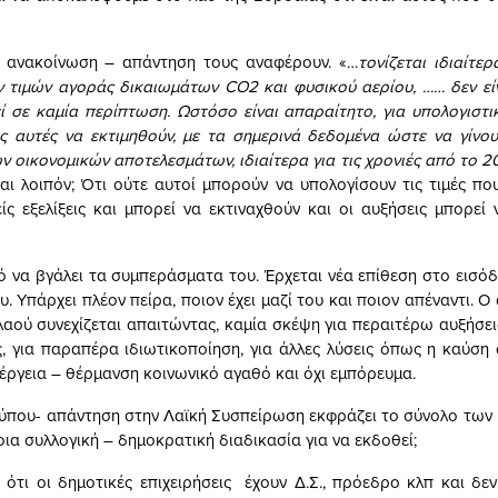
ν ανακοίνωση – απάντηση τους αναφέρουν. «…
τονίζεται ιδιαίτε
 τιμών αγοράς δικαιωμάτων CO2 και φυσικού αερίου, …… δεν εί
 σε καμία περίπτωση. Ωστόσο είναι απαραίτητο, για υπολογιστι
ές αυτές να εκτιμηθούν, με τα σημερινά δεδομένα ώστε να γίνου
ν οικονομικών αποτελεσμάτων, ιδιαίτερα για τις χρονιές από το 2
αι λοιπόν; Ότι ούτε αυτοί μπορούν να υπολογίσουν τις τιμές πο
είς εξελίξεις και μπορεί να εκτιναχθούν και οι αυξήσεις μπορεί 
ό να βγάλει τα συμπεράσματα του. Έρχεται νέα επίθεση στο εισόδ
. Υπάρχει πλέον πείρα, ποιον έχει μαζί του και ποιον απέναντι. Ο
λαού συνεχίζεται απαιτώντας, καμία σκέψη για περαιτέρω αυξήσεις
, για παραπέρα ιδιωτικοποίηση, για άλλες λύσεις όπως η καύση
νέργεια – θέρμανση κοινωνικό αγαθό και όχι εμπόρευμα.
 τύπου- απάντηση στην Λαϊκή Συσπείρωση εκφράζει το σύνολο των 
ια συλλογική – δημοκρατική διαδικασία για να εκδοθεί;
 ότι οι δημοτικές επιχειρήσεις έχουν Δ.Σ., πρόεδρο κλπ και δεν 