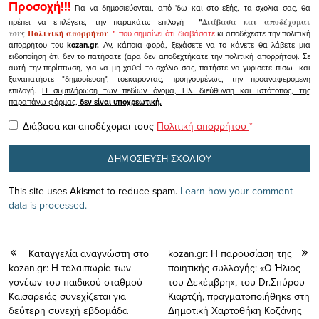
Προσοχή!!!
Για να δημοσιεύονται, από 'δω και στο εξής, τα σχόλιά σας, θα
πρέπει να επιλέγετε, την παρακάτω επιλογή
"
Διάβασα και αποδέχομαι
τους
Πολιτική απορρήτου
"
που σημαίνει ότι διαβάσατε
κι αποδέχεστε την πολιτική
απορρήτου του
kozan.gr.
Αν, κάποια φορά, ξεχάσετε να το κάνετε θα λάβετε μια
ειδοποίηση ότι δεν το πατήσατε (αρα δεν αποδεχτήκατε την πολιτική απορρήτου). Σε
αυτή την περίπτωση, για να μη χαθεί το σχόλιο σας, πατήστε να γυρίσετε πίσω και
ξαναπατήστε "δημοσίευση", τσεκάροντας, προηγουμένως, την προαναφερόμενη
επιλογή.
Η συμπλήρωση των πεδίων όνομα, Ηλ. διεύθυνση και ιστότοπος, της
παραπάνω φόρμας,
δεν είναι υποχρεωτική.
Διάβασα και αποδέχομαι τους
Πολιτική απορρήτου
*
This site uses Akismet to reduce spam.
Learn how your comment
data is processed.
Kαταγγελία αναγνώστη στο
kozan.gr: Η παρουσίαση της
kozan.gr: Η ταλαιπωρία των
ποιητικής συλλογής: «Ο Ήλιος
γονέων του παιδικού σταθμού
του Δεκέμβρη», του Dr.Σπύρου
Καισαρειάς συνεχίζεται για
Κιαρτζή, πραγματοποιήθηκε στη
δεύτερη συνεχή εβδομάδα
Δημοτική Χαρτοθήκη Koζάνης