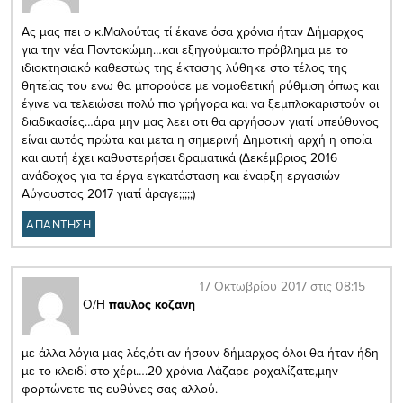
Ας μας πει ο κ.Μαλούτας τί έκανε όσα χρόνια ήταν Δήμαρχος
για την νέα Ποντοκώμη…και εξηγούμαι:το πρόβλημα με το
ιδιοκτησιακό καθεστώς της έκτασης λύθηκε στο τέλος της
θητείας του ενω θα μπορούσε με νομοθετική ρύθμιση όπως και
έγινε να τελειώσει πολύ πιο γρήγορα και να ξεμπλοκαριστούν οι
διαδικασίες…άρα μην μας λεει οτι θα αργήσουν γιατί υπεύθυνος
είναι αυτός πρώτα και μετα η σημερινή Δημοτική αρχή η οποία
και αυτή έχει καθυστερήσει δραματικά (Δεκέμβριος 2016
ανάδοχος για τα έργα εγκατάσταση και έναρξη εργασιών
Αύγουστος 2017 γιατί άραγε;;;;;)
ΑΠΑΝΤΗΣΗ
17 Οκτωβρίου 2017 στις 08:15
Ο/Η
παυλος κοζανη
με άλλα λόγια μας λές,ότι αν ήσουν δήμαρχος όλοι θα ήταν ήδη
με το κλειδί στο χέρι….20 χρόνια Λάζαρε ροχαλίζατε,μην
φορτώνετε τις ευθύνες σας αλλού.