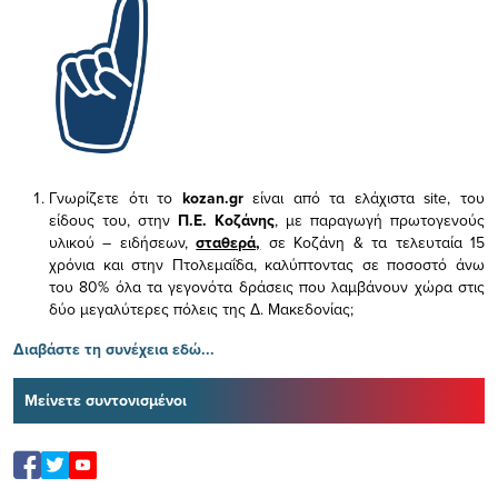
Γνωρίζετε ότι το
kozan.gr
είναι από τα ελάχιστα
site, του
είδους του,
στην
Π.Ε. Κοζάνης
, με παραγωγή πρωτογενούς
υλικού – ειδήσεων,
σταθερά,
σε Κοζάνη & τα τελευταία 15
χρόνια και στην Πτολεμαΐδα, καλύπτοντας σε ποσοστό άνω
του 80% όλα τα γεγονότα δράσεις που λαμβάνουν χώρα στις
δύο μεγαλύτερες πόλεις της Δ. Μακεδονίας;
Διαβάστε τη συνέχεια εδώ...
Μείνετε συντονισμένοι