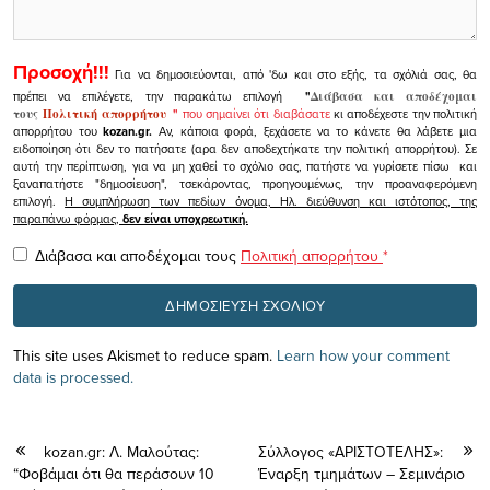
Προσοχή!!!
Για να δημοσιεύονται, από 'δω και στο εξής, τα σχόλιά σας, θα
πρέπει να επιλέγετε, την παρακάτω επιλογή
"
Διάβασα και αποδέχομαι
τους
Πολιτική απορρήτου
"
που σημαίνει ότι διαβάσατε
κι αποδέχεστε την πολιτική
απορρήτου του
kozan.gr.
Αν, κάποια φορά, ξεχάσετε να το κάνετε θα λάβετε μια
ειδοποίηση ότι δεν το πατήσατε (αρα δεν αποδεχτήκατε την πολιτική απορρήτου). Σε
αυτή την περίπτωση, για να μη χαθεί το σχόλιο σας, πατήστε να γυρίσετε πίσω και
ξαναπατήστε "δημοσίευση", τσεκάροντας, προηγουμένως, την προαναφερόμενη
επιλογή.
Η συμπλήρωση των πεδίων όνομα, Ηλ. διεύθυνση και ιστότοπος, της
παραπάνω φόρμας,
δεν είναι υποχρεωτική.
Διάβασα και αποδέχομαι τους
Πολιτική απορρήτου
*
This site uses Akismet to reduce spam.
Learn how your comment
data is processed.
kozan.gr: Λ. Μαλούτας:
Σύλλογος «ΑΡΙΣΤΟΤΕΛΗΣ»:
“Φοβάμαι ότι θα περάσουν 10
Έναρξη τμημάτων – Σεμινάριο