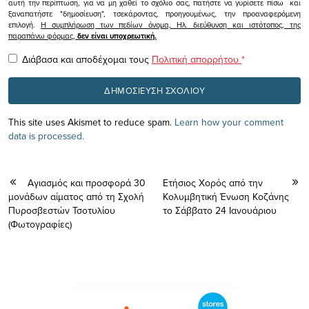
αυτή την περίπτωση, για να μη χαθεί το σχόλιο σας, πατήστε να γυρίσετε πίσω και
ξαναπατήστε "δημοσίευση", τσεκάροντας, προηγουμένως, την προαναφερόμενη
επιλογή.
Η συμπλήρωση των πεδίων όνομα, Ηλ. διεύθυνση και ιστότοπος, της
παραπάνω φόρμας,
δεν είναι υποχρεωτική.
Διάβασα και αποδέχομαι τους
Πολιτική απορρήτου
*
This site uses Akismet to reduce spam.
Learn how your comment
data is processed.
Αγιασμός και προσφορά 30
Ετήσιος Χορός από την
μονάδων αίματος από τη Σχολή
Κολυμβητική Ένωση Κοζάνης
Πυροσβεστών Τσοτυλίου
το Σάββατο 24 Ιανουάριου
(Φωτογραφίες)