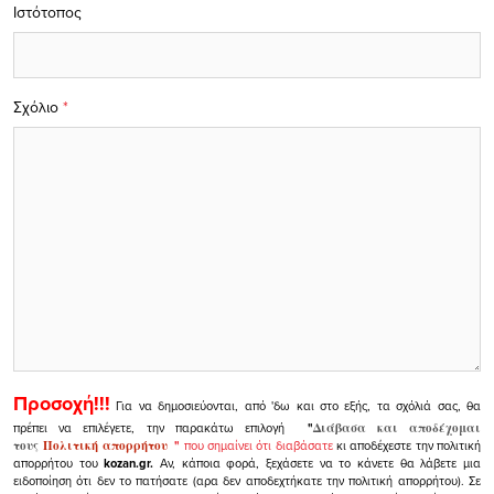
Ιστότοπος
Σχόλιο
*
Προσοχή!!!
Για να δημοσιεύονται, από 'δω και στο εξής, τα σχόλιά σας, θα
πρέπει να επιλέγετε, την παρακάτω επιλογή
"
Διάβασα και αποδέχομαι
τους
Πολιτική απορρήτου
"
που σημαίνει ότι διαβάσατε
κι αποδέχεστε την πολιτική
απορρήτου του
kozan.gr.
Αν, κάποια φορά, ξεχάσετε να το κάνετε θα λάβετε μια
ειδοποίηση ότι δεν το πατήσατε (αρα δεν αποδεχτήκατε την πολιτική απορρήτου). Σε