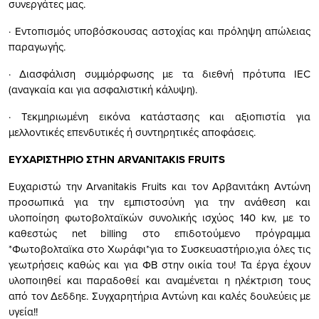
συνεργάτες μας.
· Εντοπισμός υποβόσκουσας αστοχίας και πρόληψη απώλειας
παραγωγής.
· Διασφάλιση συμμόρφωσης με τα διεθνή πρότυπα IEC
(αναγκαία και για ασφαλιστική κάλυψη).
· Τεκμηριωμένη εικόνα κατάστασης και αξιοπιστία για
μελλοντικές επενδυτικές ή συντηρητικές αποφάσεις.
ΕΥΧΑΡIΣΤΗΡΙΟ ΣΤΗΝ ARVANITAKIS FRUITS
Ευχαριστώ την Arvanitakis Fruits και τον Αρβανιτάκη Αντώνη
προσωπικά για την εμπιστοσύνη για την ανάθεση και
υλοποίηση φωτοβολταϊκών συνολικής ισχύος 140 kw, με το
καθεστώς net billing στο επιδοτούμενο πρόγραμμα
*Φωτοβολταϊκα στο Χωράφι*για το Συσκευαστήριο,για όλες τις
γεωτρήσεις καθώς και για ΦΒ στην οικία του! Τα έργα έχουν
υλοποιηθεί και παραδοθεί και αναμένεται η ηλέκτριση τους
από τον Δεδδηε. Συγχαρητήρια Αντώνη και καλές δουλεύεις με
υγεία!!