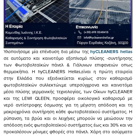
Υλοποιήσαμε μία επένδυση δια μέσω της
hyCLEANERS hellas
σε αυτόματο και καινοτόμο εξοπλισμό πλύσης -συντήρησης
των Φωτοβολταϊκών πάνελ & Γιάλυνων επιφανειών οπως
θερμοκήπια. Η hyCLEANERS Hellas,είναι η πρώτη εταιρεία
στην Ελλάδα που εξειδικεύεται κυρίως στον καθαρισμό
φωτοβολταϊκών συλλεκτών,με υπερσύγχρονα και καινοτόμα
μέσα πλύσης γερμανικής τεχνολογίας, των Οίκων hyCLEANER
και της LEWI QLEEN, προσφέρει οικολογικό καθαρισμό με
νερό αντίστροφης όσμωσης για τη μέγιστη απόδοση και τη
μακροχρόνια συντήρηση κάθε φωτοβολταϊκού συστήματος. Η
ρύπανση, τα βρύα και οι λειχήνες μπορούν να μειώσουν την
απόδοση ενός φωτοβολταϊκού συστήματος έως και 30% και να
προκαλέσουν μόνιμες φθορές στα πάνελ. Χάρη στο ασύρματο