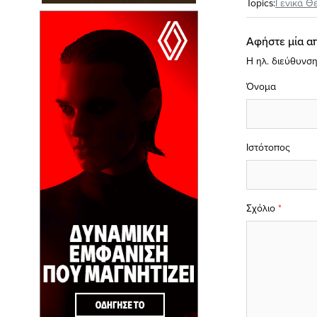
Topics:
Γενικά Θ
Αφήστε μία α
Η ηλ. διεύθυνση
Όνομα
Ιστότοπος
Σχόλιο
*