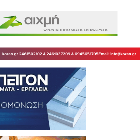
. kozan.gr 2461502102 & 2461037209 & 6945651705
Email:
info@kozan.gr