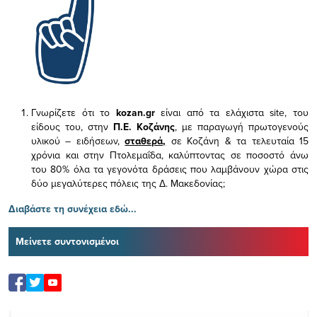
Γνωρίζετε ότι το
kozan.gr
είναι από τα ελάχιστα
site, του
είδους του,
στην
Π.Ε. Κοζάνης
, με παραγωγή πρωτογενούς
υλικού – ειδήσεων,
σταθερά,
σε Κοζάνη & τα τελευταία 15
χρόνια και στην Πτολεμαΐδα, καλύπτοντας σε ποσοστό άνω
του 80% όλα τα γεγονότα δράσεις που λαμβάνουν χώρα στις
δύο μεγαλύτερες πόλεις της Δ. Μακεδονίας;
Διαβάστε τη συνέχεια εδώ...
Μείνετε συντονισμένοι