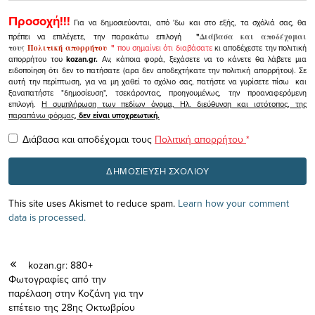
Προσοχή!!!
Για να δημοσιεύονται, από 'δω και στο εξής, τα σχόλιά σας, θα
πρέπει να επιλέγετε, την παρακάτω επιλογή
"
Διάβασα και αποδέχομαι
τους
Πολιτική απορρήτου
"
που σημαίνει ότι διαβάσατε
κι αποδέχεστε την πολιτική
απορρήτου του
kozan.gr.
Αν, κάποια φορά, ξεχάσετε να το κάνετε θα λάβετε μια
ειδοποίηση ότι δεν το πατήσατε (αρα δεν αποδεχτήκατε την πολιτική απορρήτου). Σε
αυτή την περίπτωση, για να μη χαθεί το σχόλιο σας, πατήστε να γυρίσετε πίσω και
ξαναπατήστε "δημοσίευση", τσεκάροντας, προηγουμένως, την προαναφερόμενη
επιλογή.
Η συμπλήρωση των πεδίων όνομα, Ηλ. διεύθυνση και ιστότοπος, της
παραπάνω φόρμας,
δεν είναι υποχρεωτική.
Διάβασα και αποδέχομαι τους
Πολιτική απορρήτου
*
This site uses Akismet to reduce spam.
Learn how your comment
data is processed.
kozan.gr: 880+
Φωτογραφίες από την
παρέλαση στην Κοζάνη για την
επέτειο της 28ης Οκτωβρίου