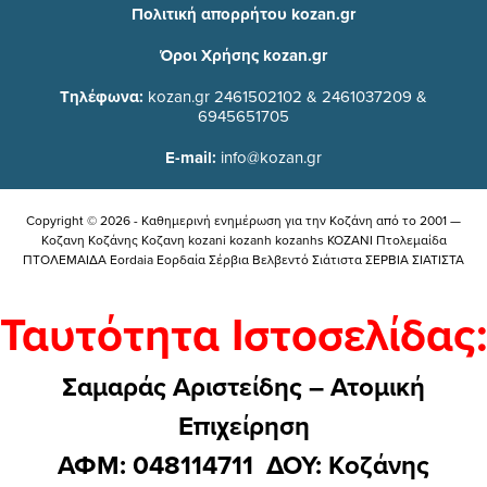
Πολιτική απορρήτου kozan.gr
Όροι Χρήσης kozan.gr
Τηλέφωνα:
kozan.gr 2461502102 & 2461037209 &
6945651705
E-mail:
info@kozan.gr
Copyright © 2026 - Καθημερινή ενημέρωση για την Kοζάνη από το 2001 —
Κοζανη Κοζάνης Κοζανη kozani kozanh kozanhs KOZANI Πτολεμαίδα
ΠΤΟΛΕΜΑΙΔΑ Eordaia Εορδαία Σέρβια Βελβεντό Σιάτιστα ΣΕΡΒΙΑ ΣΙΑΤΙΣΤΑ
Ταυτότητα Ιστοσελίδας:
Σαμαράς Αριστείδης – Ατομική
Επιχείρηση
ΑΦΜ: 048114711 ΔΟΥ: Kοζάνης