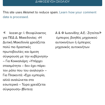
This site uses Akismet to reduce spam.
Learn how your comment
data is processed.
kozan.gr: Ι. Θεοφύλακτος
Α & Φ Ιωαννίδης Α.Ε.: Ζητείται
για ΠΕΔ Δ. Μακεδονίας: «Η
έμπειρος βοηθός μηχανικού
Δυτική Μακεδονία χρειάζεται
αυτοκινήτων ή έμπειρος
πολύ πιο δραστικές
μηχανικός αυτοκινήτων
πρωτοβουλίες και άμεση
σύγκρουση με την κυβέρνηση»
– Για Κοκκαλιάρη: «Υπάρχει
στασιμότητα – δεν έχει πάρει
τον ρόλο που του αναλογεί» –
Για Πλακεντά: «Έχει εμπειρία,
αλλά αναλώνεται στα
εσωτερικά – Τώρα χρειάζεται
σύγκρουση» (Bίντεο)