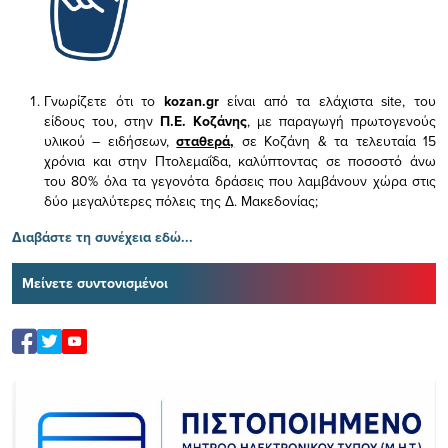
Γνωρίζετε ότι το
kozan.gr
είναι από τα ελάχιστα
site, του
είδους του,
στην
Π.Ε. Κοζάνης
, με παραγωγή πρωτογενούς
υλικού – ειδήσεων,
σταθερά,
σε Κοζάνη & τα τελευταία 15
χρόνια και στην Πτολεμαΐδα, καλύπτοντας σε ποσοστό άνω
του 80% όλα τα γεγονότα δράσεις που λαμβάνουν χώρα στις
δύο μεγαλύτερες πόλεις της Δ. Μακεδονίας;
Διαβάστε τη συνέχεια εδώ...
Μείνετε συντονισμένοι