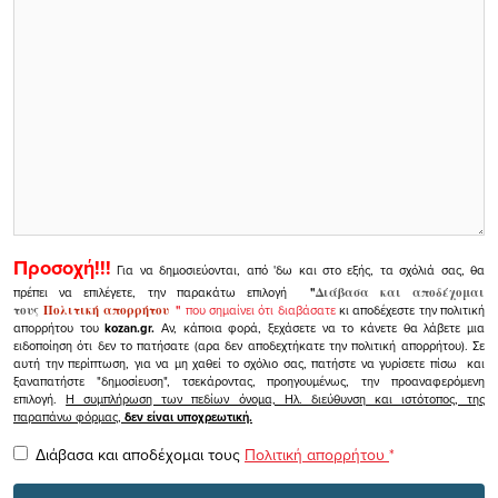
Προσοχή!!!
Για να δημοσιεύονται, από 'δω και στο εξής, τα σχόλιά σας, θα
πρέπει να επιλέγετε, την παρακάτω επιλογή
"
Διάβασα και αποδέχομαι
τους
Πολιτική απορρήτου
"
που σημαίνει ότι διαβάσατε
κι αποδέχεστε την πολιτική
απορρήτου του
kozan.gr.
Αν, κάποια φορά, ξεχάσετε να το κάνετε θα λάβετε μια
ειδοποίηση ότι δεν το πατήσατε (αρα δεν αποδεχτήκατε την πολιτική απορρήτου). Σε
αυτή την περίπτωση, για να μη χαθεί το σχόλιο σας, πατήστε να γυρίσετε πίσω και
ξαναπατήστε "δημοσίευση", τσεκάροντας, προηγουμένως, την προαναφερόμενη
επιλογή.
Η συμπλήρωση των πεδίων όνομα, Ηλ. διεύθυνση και ιστότοπος, της
παραπάνω φόρμας,
δεν είναι υποχρεωτική.
Διάβασα και αποδέχομαι τους
Πολιτική απορρήτου
*