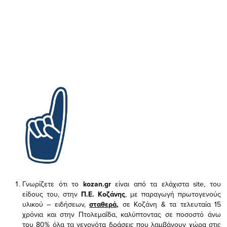
Γνωρίζετε ότι το
kozan.gr
είναι από τα ελάχιστα
site, του
είδους του,
στην
Π.Ε. Κοζάνης
, με παραγωγή πρωτογενούς
υλικού – ειδήσεων,
σταθερά,
σε Κοζάνη & τα τελευταία 15
χρόνια και στην Πτολεμαΐδα, καλύπτοντας σε ποσοστό άνω
του 80% όλα τα γεγονότα δράσεις που λαμβάνουν χώρα στις