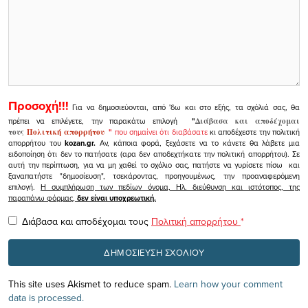
Προσοχή!!!
Για να δημοσιεύονται, από 'δω και στο εξής, τα σχόλιά σας, θα
πρέπει να επιλέγετε, την παρακάτω επιλογή
"
Διάβασα και αποδέχομαι
τους
Πολιτική απορρήτου
"
που σημαίνει ότι διαβάσατε
κι αποδέχεστε την πολιτική
απορρήτου του
kozan.gr.
Αν, κάποια φορά, ξεχάσετε να το κάνετε θα λάβετε μια
ειδοποίηση ότι δεν το πατήσατε (αρα δεν αποδεχτήκατε την πολιτική απορρήτου). Σε
αυτή την περίπτωση, για να μη χαθεί το σχόλιο σας, πατήστε να γυρίσετε πίσω και
ξαναπατήστε "δημοσίευση", τσεκάροντας, προηγουμένως, την προαναφερόμενη
επιλογή.
Η συμπλήρωση των πεδίων όνομα, Ηλ. διεύθυνση και ιστότοπος, της
παραπάνω φόρμας,
δεν είναι υποχρεωτική.
Διάβασα και αποδέχομαι τους
Πολιτική απορρήτου
*
This site uses Akismet to reduce spam.
Learn how your comment
data is processed.