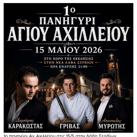
1o πανηγύρι Αγ. Αχιλλείου στις 15/5 στην Λάβα Σερβίων