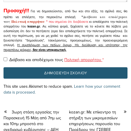
Προσοχή!!!
Για να δημοσιεύονται, από 'δω και στο εξής, τα σχόλιά σας, θα
πρέπει να επιλέγετε, την παρακάτω επιλογή
"
Διάβασα και αποδέχομαι
τους
Πολιτική απορρήτου
"
που σημαίνει ότι διαβάσατε
κι αποδέχεστε την πολιτική
απορρήτου του
kozan.gr.
Αν, κάποια φορά, ξεχάσετε να το κάνετε θα λάβετε μια
ειδοποίηση ότι δεν το πατήσατε (αρα δεν αποδεχτήκατε την πολιτική απορρήτου). Σε
αυτή την περίπτωση, για να μη χαθεί το σχόλιο σας, πατήστε να γυρίσετε πίσω και
ξαναπατήστε "δημοσίευση", τσεκάροντας, προηγουμένως, την προαναφερόμενη
επιλογή.
Η συμπλήρωση των πεδίων όνομα, Ηλ. διεύθυνση και ιστότοπος, της
παραπάνω φόρμας,
δεν είναι υποχρεωτική.
Διάβασα και αποδέχομαι τους
Πολιτική απορρήτου
*
This site uses Akismet to reduce spam.
Learn how your comment
data is processed.
3ωρη στάση εργασίας την
kozan.gr: Με επίκεντρο τη
Παρασκευή 15 Μάη από 7πμ ως
στήριξη των μικρομεσαίων
και 10πμ μπροστά στο
επιχειρήσεων, παρουσία του
σχεδιασμό κυβέρνησης – ΔΕΗ
Προέδρου της ΓΣΕΒΕΕ