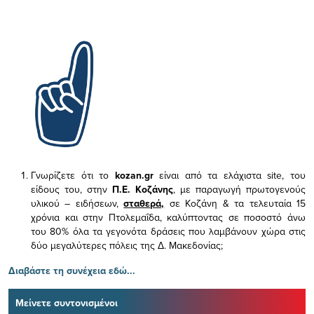
Γνωρίζετε ότι το
kozan.gr
είναι από τα ελάχιστα
site, του
είδους του,
στην
Π.Ε. Κοζάνης
, με παραγωγή πρωτογενούς
υλικού – ειδήσεων,
σταθερά,
σε Κοζάνη & τα τελευταία 15
χρόνια και στην Πτολεμαΐδα, καλύπτοντας σε ποσοστό άνω
του 80% όλα τα γεγονότα δράσεις που λαμβάνουν χώρα στις
δύο μεγαλύτερες πόλεις της Δ. Μακεδονίας;
Διαβάστε τη συνέχεια εδώ...
Μείνετε συντονισμένοι