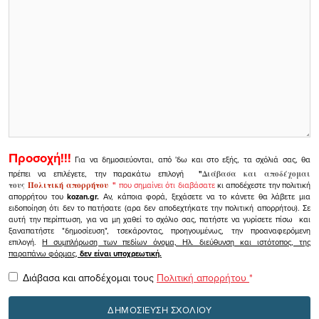
Προσοχή!!!
Για να δημοσιεύονται, από 'δω και στο εξής, τα σχόλιά σας, θα
πρέπει να επιλέγετε, την παρακάτω επιλογή
"
Διάβασα και αποδέχομαι
τους
Πολιτική απορρήτου
"
που σημαίνει ότι διαβάσατε
κι αποδέχεστε την πολιτική
απορρήτου του
kozan.gr.
Αν, κάποια φορά, ξεχάσετε να το κάνετε θα λάβετε μια
ειδοποίηση ότι δεν το πατήσατε (αρα δεν αποδεχτήκατε την πολιτική απορρήτου). Σε
αυτή την περίπτωση, για να μη χαθεί το σχόλιο σας, πατήστε να γυρίσετε πίσω και
ξαναπατήστε "δημοσίευση", τσεκάροντας, προηγουμένως, την προαναφερόμενη
επιλογή.
Η συμπλήρωση των πεδίων όνομα, Ηλ. διεύθυνση και ιστότοπος, της
παραπάνω φόρμας,
δεν είναι υποχρεωτική.
Διάβασα και αποδέχομαι τους
Πολιτική απορρήτου
*