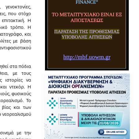
γενοκτονίες,
εις, που στόχο
επιτακτική. Η
δικό τρόπο. Η
ματογράφο, και
ολίτες με βάση
 αντιφασιστικού
ηθεί στα πόδια
θεια, με τους
ς ιστορίες να
και ντεκόρ. Η
οιούς, φυσικούς
ορεαλισμό. Το
 βίας και των
ύ νεορεαλισμού
σινεμά με την