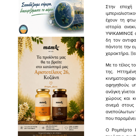
Στην εποχή 
ιμπεριαλιστικ
έχουν τη φτω
ιστορία ανακ
ΥΨΙΚΑΜΙΝΟΣ αν
δη τον αντιφα
πάντοτε την ει
χαρακτήρα. Ξε
Με το τέλος τ
της. Ηττημέν
κινηματογραφ
αφηγηθούν, υ
ανάγκη γίνεται
χώρους και κ
σινεμά στους
ανεπούλωτων τ
που παραμένει
Ο Ρομπέρτο Ρ