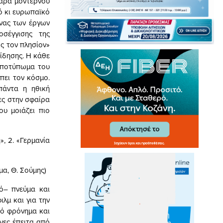
θαρά μοντέρνου
κό κι ευρωπαϊκό
όνας των έργων
οσέγγισης της
ς τον πλησίον»
είδησης. Η κάθε
 αποτύπωμα του
πει τον κόσμο.
 πάντα η ηθική
ίες στην σφαίρα
ου μοιάζει πιο
, 2. «Γερμανία
μα, Θ. Σούμης)
κό– πνεύμα και
λμ και για την
κό φρόνημα και
νες έπειτα από