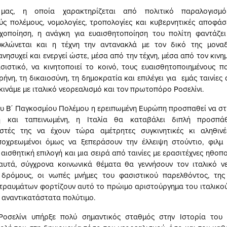
μας, η οποία χαρακτηρίζεται από πολιτικό παραλογισμό, 
ούς πολέμους, νομολογίες, τροπολογίες και κυβερνητικές αποφάσ
χοποίηση, η ανάγκη για ευαισθητοποίηση του πολίτη φαντάζει 
υκλώνεται και η τέχνη την αντανακλά με τον δικό της μονα
ησυχεί και ενεργεί ώστε, μέσα από την τέχνη, μέσα από τον κινη
σιστικό, να κινητοποιεί το κοινό, τους ευαισθητοποιημένους π
ρήνη, τη δικαιοσύνη, τη δημοκρατία και επιλέγει για εμάς ταινίες
κινάμε με ιταλικό νεορεαλισμό και τον πρωτοπόρο Ροσελίνι.
ου Β΄ Παγκοσμίου Πολέμου η ερειπωμένη Ευρώπη προσπαθεί να στ
η και ταπεινωμένη, η Ιταλία θα καταβάλει διπλή προσπά
ιστές της να έχουν τώρα αμέτρητες συγκινητικές κι αληθινέ
ποχρεωμένοι όμως να ξεπεράσουν την έλλειψη στούντιο, φιλμ 
 αισθητική επιλογή και μια σειρά από ταινίες με ερασιτέχνες ηθοπ
αυτά, σύγχρονα κοινωνικά θέματα θα γεννήσουν τον ιταλικό νε
 δρόμους, οι νωπές μνήμες του φασιστικού παρελθόντος, της
ραυμάτων φορτίζουν αυτό το πρώιμο αριστούργημα του ιταλικο
 αναντικατάστατα πολύτιμο.
οσελίνι υπήρξε πολύ σημαντικός σταθμός στην Ιστορία του 