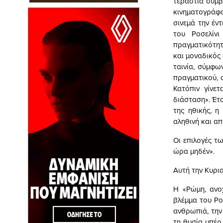
τεράστια συμβ
κινηματογράφου
σινεμά την έν
του Ροσελίνι
πραγματικότητ
και μοναδικός 
ταινία, σύμφω
πραγματικού, 
Κατόπιν γίνετ
διάσταση». Έτσ
της ηθικής, η
αληθινή και απ
Οι επιλογές τ
ώρα μηδέν».
Αυτή την Κυρια
Η «Ρώμη, ανοχ
βλέμμα του Ρο
ανθρωπιά, την
τη θυσία υπέρ