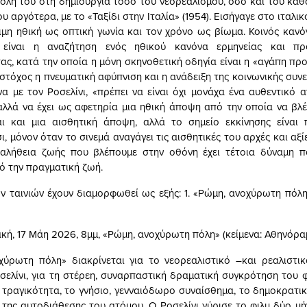
ολή του στη δημιουργία τόσο του νεορεαλισμού, όσο και του κα
 αργότερα, με το «Ταξίδι στην Ιταλία» (1954). Εισήγαγε στο ιταλι
τιμη ηθική ως οπτική γωνία και τον χρόνο ως βίωμα. Κοινός καν
 είναι η αναζήτηση ενός ηθικού κανόνα ερμηνείας και πρ
ας, κατά την οποία η μόνη σκηνοθετική οδηγία είναι η «αγάπη προ
στόχος η πνευματική αφύπνιση και η ανάδειξη της κοινωνικής συν
να με τον Ροσελίνι, «πρέπει να είναι όχι μονάχα ένα αυθεντικό
αλλά να έχει ως αφετηρία μια ηθική άποψη από την οποία να βλέ
αι και μια αισθητική άποψη, αλλά το σημείο εκκίνησης είναι
ι, μόνον όταν το σινεμά αναγάγει τις αισθητικές του αρχές και αξ
 αλήθεια ζωής που βλέπουμε στην οθόνη έχει τέτοια δύναμη π
ό την πραγματική ζωή.
ων ταινιών έχουν διαμορφωθεί ως εξής: 1. «Ρώμη, ανοχύρωτη πόλη»
κή, 17 Μάη 2026, 8μμ, «Ρώμη, ανοχύρωτη πόλη» (κείμενα: Αθηνόρα
ύρωτη πόλη» διακρίνεται για το νεορεαλιστικό –και ρεαλιστι
σελίνι, για τη στέρεη, συναρπαστική δραματική συγκρότηση του φι
 τραγικότητα, το γνήσιο, γενναιόδωρο συναίσθημα, το δημοκρατι
 της αυτοδιάθεσης του ατόμου. Ο Ροσελίνι γύρισε το φιλμ δύο μή