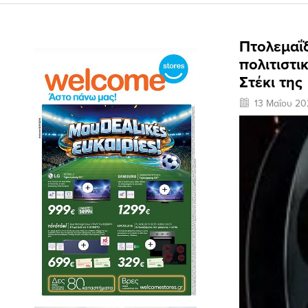
Πτολεμαΐ
πολιτιστι
Στέκι της
13 Μαΐου 20