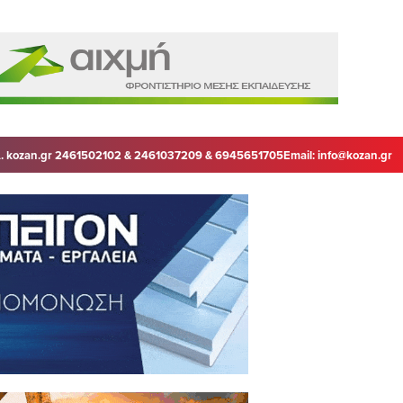
. kozan.gr 2461502102 & 2461037209 & 6945651705
Email:
info@kozan.gr