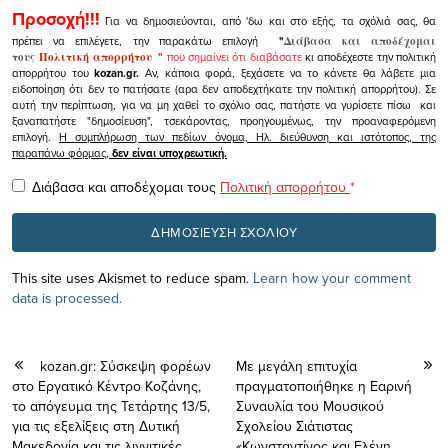
Προσοχή!!!
Για να δημοσιεύονται, από 'δω και στο εξής, τα σχόλιά σας, θα
πρέπει να επιλέγετε, την παρακάτω επιλογή
"
Διάβασα και αποδέχομαι
τους
Πολιτική απορρήτου
"
που σημαίνει ότι διαβάσατε
κι αποδέχεστε την πολιτική
απορρήτου του
kozan.gr.
Αν, κάποια φορά, ξεχάσετε να το κάνετε θα λάβετε μια
ειδοποίηση ότι δεν το πατήσατε (αρα δεν αποδεχτήκατε την πολιτική απορρήτου). Σε
αυτή την περίπτωση, για να μη χαθεί το σχόλιο σας, πατήστε να γυρίσετε πίσω και
ξαναπατήστε "δημοσίευση", τσεκάροντας, προηγουμένως, την προαναφερόμενη
επιλογή.
Η συμπλήρωση των πεδίων όνομα, Ηλ. διεύθυνση και ιστότοπος, της
παραπάνω φόρμας,
δεν είναι υποχρεωτική.
Διάβασα και αποδέχομαι τους
Πολιτική απορρήτου
*
This site uses Akismet to reduce spam.
Learn how your comment
data is processed.
kozan.gr: Σύσκεψη φορέων
Με μεγάλη επιτυχία
στο Εργατικό Κέντρο Κοζάνης,
πραγματοποιήθηκε η Εαρινή
το απόγευμα της Τετάρτης 13/5,
Συναυλία του Μουσικού
για τις εξελίξεις στη Δυτική
Σχολείου Σιάτιστας
Μακεδονία και τις λιγνιτικές
«Κωνσταντίνος και Ελένη