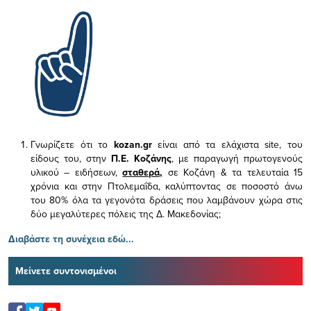
Γνωρίζετε ότι το
kozan.gr
είναι από τα ελάχιστα
site, του
είδους του,
στην
Π.Ε. Κοζάνης
, με παραγωγή πρωτογενούς
υλικού – ειδήσεων,
σταθερά,
σε Κοζάνη & τα τελευταία 15
χρόνια και στην Πτολεμαΐδα, καλύπτοντας σε ποσοστό άνω
του 80% όλα τα γεγονότα δράσεις που λαμβάνουν χώρα στις
δύο μεγαλύτερες πόλεις της Δ. Μακεδονίας;
Διαβάστε τη συνέχεια εδώ...
Μείνετε συντονισμένοι