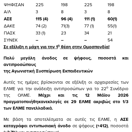
ΨΗΦΙΣΑΝ
225
198
225
198
Α/Λ
3
8
3
8
ΑΣΕ
115 (4)
96 (4)
111 (1)
60(1)
ΔΑΚΕ
74 (2)
71(3)
77 (1)
55(1)
ΠΑΣΚ
33 (1)
23
34
21
ΣΥΝΕΚ
–
–
–
54
η
Σε εξέλιξη η μάχη για την 1
θέση στην Ομοσπονδία!
Πολύ μεγάλη άνοδος σε ψήφους, ποσοστά και
αντιπροσώπους
της Αγωνιστική Συσπείρωση Εκπαιδευτικών
Αυτές τις ημέρες βρίσκονται σε εξέλιξη οι αρχαιρεσίες των
ο
ΕΛΜΕ για την ανάδειξη αντιπροσώπων για το 22
Συνέδριο
της ΟΛΜΕ.
Μέχρι και τις 12 Μάϊου 2026
πραγματοποιήθηκανεκλογές σε 29 ΕΛΜΕ ακριβώς στο 1/3
των ΕΛΜΕ πανελλαδικά.
Με βάση τα αποτελέσματα σε αυτές τις ΕΛΜΕ, η
ΑΣΕ
καταγράφει εντυπωσιακή άνοδο
σε ψήφους
(+412)
, ποσοστά