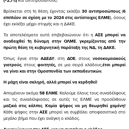
(+2,7%)
και αντιπροσώπους!
Βρίσκεται στη 1η θέση, έχοντας εκλέξει
30 αντιπροσώπους
(
6
επιπλέον σε σχέση με το 2024 στις αντίστοιχες ΕΛΜΕ
), όσους
έχει εκλέξει μέχρι στιγμής και η ΔΑΚΕ.
Τα αποτελέσματα αυτά επιβεβαιώνουν ότι η
ΑΣΕ μπορεί να
αναδειχθεί 1η δύναμη στην ΟΛΜΕ
,
γκρεμίζοντας από την
πρώτη θέση τη κυβερνητική παράταξη της ΝΔ, τη ΔΑΚΕ.
Όπως έγινε στην
ΑΔΕΔΥ
, στη
ΔΟΕ
, στους
νοσοκομειακούς
γιατρούς
, στους
φοιτητές,
σε μια σειρά κλάδους,
έτσι μπορεί
να γίνει και στην Ομοσπονδία των εκπαιδευτικών.
Η μάχη είναι σκληρή, αλλά μπορεί να κερδηθεί!
Απομένουν ακόμα
58 ΕΛΜΕ
. Καλούμε όλους τους συναδέλφους
και τις συναδέλφισσες σε αυτές τις ΕΛΜΕ να προσέλθουν
μαζικά στις κάλπες
.
Καμία ψήφος να μη θεωρηθεί χαμένη!
Κάθε ψήφος στην
ΑΣΕ
μπορεί να συμβάλει αποφασιστικά στο
μεγάλο βήμα που έχει ανάγκη ο κλάδος.