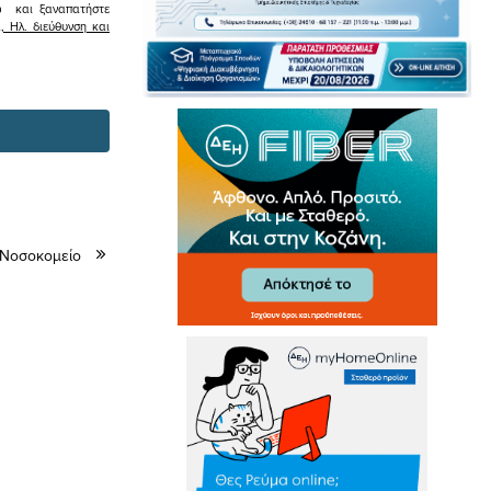
σω και ξαναπατήστε
 Ηλ. διεύθυνση και
 Νοσοκομείο