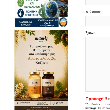
Ιστότοπος
Σχόλιο
*
Προσοχή!!!
Γ
"
Διάβασα και απο
kozan.gr.
Αν, κάποι