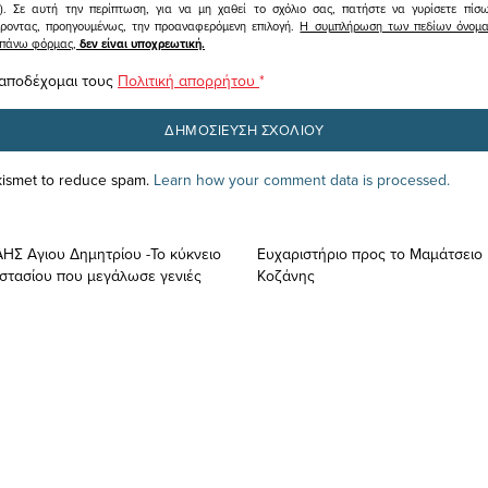
υ). Σε αυτή την περίπτωση, για να μη χαθεί το σχόλιο σας, πατήστε να γυρίσετε πί
άροντας, προηγουμένως, την προαναφερόμενη επιλογή.
Η συμπλήρωση των πεδίων όνομα,
ραπάνω φόρμας,
δεν είναι υποχρεωτική.
 αποδέχομαι τους
Πολιτική απορρήτου
*
Akismet to reduce spam.
Learn how your comment data is processed.
ΑΗΣ Αγιου Δημητρίου -Το κύκνειο
Ευχαριστήριο προς το Μαμάτσειο
στασίου που μεγάλωσε γενιές
Κοζάνης