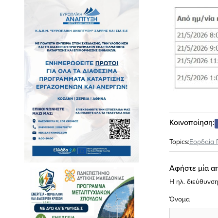
Κοινοποίηση:
Topics:
Εορδαία 
Αφήστε μία α
Η ηλ. διεύθυνση
Όνομα