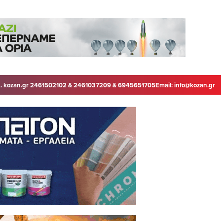
. kozan.gr 2461502102 & 2461037209 & 6945651705
Email:
info@kozan.gr