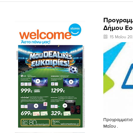
Προγραμμ
Δήμου Εο
15 Μαΐου 20
Προγραμματισμ
Μαΐου .