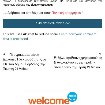
επιλογή.
Η συμπλήρωση των πεδίων όνομα, Ηλ. διεύθυνση και ιστότοπος, της
παραπάνω φόρμας,
δεν είναι υποχρεωτική.
Διάβασα και αποδέχομαι τους
Πολιτική απορρήτου
*
This site uses Akismet to reduce spam.
Learn how your comment
data is processed.
Προγραμματισμένες
Eκδήλωση:«Επαναχρησιμοποίηση
Διακοπές Ηλεκτροδότησης σε
& Ανακύκλωση στην πράξη»
Τ.Κ. του Δήμου Εορδαίας, την
στον Κρόκο, την Τρίτη 19 Μαΐου
Πέμπτη 21 Μαΐου