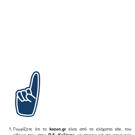
Γνωρίζετε ότι το
kozan.gr
είναι από τα ελάχιστα
site, του
είδους του,
στην
Π.Ε. Κοζάνης
, με παραγωγή πρωτογενούς