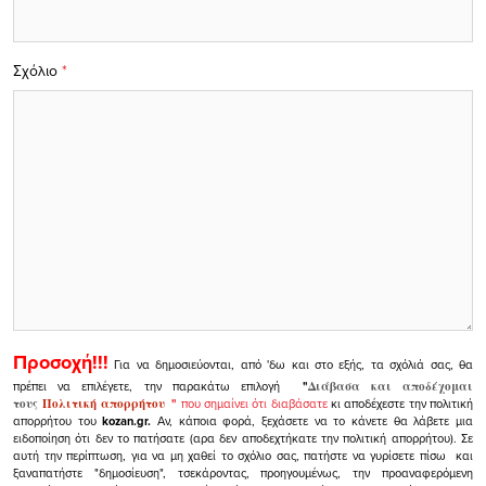
Σχόλιο
*
Προσοχή!!!
Για να δημοσιεύονται, από 'δω και στο εξής, τα σχόλιά σας, θα
πρέπει να επιλέγετε, την παρακάτω επιλογή
"
Διάβασα και αποδέχομαι
τους
Πολιτική απορρήτου
"
που σημαίνει ότι διαβάσατε
κι αποδέχεστε την πολιτική
απορρήτου του
kozan.gr.
Αν, κάποια φορά, ξεχάσετε να το κάνετε θα λάβετε μια
ειδοποίηση ότι δεν το πατήσατε (αρα δεν αποδεχτήκατε την πολιτική απορρήτου). Σε
αυτή την περίπτωση, για να μη χαθεί το σχόλιο σας, πατήστε να γυρίσετε πίσω και
ξαναπατήστε "δημοσίευση", τσεκάροντας, προηγουμένως, την προαναφερόμενη