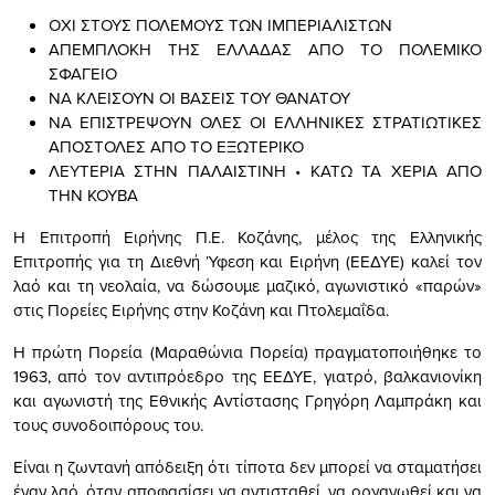
ΟΧΙ ΣΤΟΥΣ ΠΟΛΕΜΟΥΣ ΤΩΝ ΙΜΠΕΡΙΑΛΙΣΤΩΝ
ΑΠΕΜΠΛΟΚΗ ΤΗΣ ΕΛΛΑΔΑΣ ΑΠΟ ΤΟ ΠΟΛΕΜΙΚΟ
ΣΦΑΓΕΙΟ
ΝΑ ΚΛΕΙΣΟΥΝ ΟΙ ΒΑΣΕΙΣ ΤΟΥ ΘΑΝΑΤΟΥ
ΝΑ ΕΠΙΣΤΡΕΨΟΥΝ ΟΛΕΣ ΟΙ ΕΛΛΗΝΙΚΕΣ ΣΤΡΑΤΙΩΤΙΚΕΣ
ΑΠΟΣΤΟΛΕΣ ΑΠΟ ΤΟ ΕΞΩΤΕΡΙΚΟ
ΛΕΥΤΕΡΙΑ ΣΤΗΝ ΠΑΛΑΙΣΤΙΝΗ • ΚΑΤΩ ΤΑ ΧΕΡΙΑ ΑΠΟ
ΤΗΝ ΚΟΥΒΑ
Η Επιτροπή Ειρήνης Π.Ε. Κοζάνης, μέλος της Ελληνικής
Επιτροπής για τη Διεθνή Ύφεση και Ειρήνη (ΕΕΔΥΕ) καλεί τον
λαό και τη νεολαία, να δώσουμε μαζικό, αγωνιστικό «παρών»
στις Πορείες Ειρήνης στην Κοζάνη και Πτολεμαΐδα.
Η πρώτη Πορεία (Μαραθώνια Πορεία) πραγματοποιήθηκε το
1963, από τον αντιπρόεδρο της ΕΕΔΥΕ, γιατρό, βαλκανιονίκη
και αγωνιστή της Εθνικής Αντίστασης Γρηγόρη Λαμπράκη και
τους συνοδοιπόρους του.
Είναι η ζωντανή απόδειξη ότι τίποτα δεν μπορεί να σταματήσει
έναν λαό, όταν αποφασίσει να αντισταθεί, να οργανωθεί και να