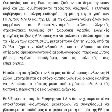
Ουκρανίας και της Ρωσίας που ζούσαν και δημιουργούσαν
μαζί και μαζί συνέτριψαν το τέρας του ναζισμού. Η ελληνική
κυβέρνηση, σε πλήρη ευθυγράμμιση με τη στρατηγική των
ΗΠΑ, του ΝΑΤΟ και της ΕΕ, με τη σύμφωνη γνώμη όλων των
κομμάτων του Ευρωατλαντισμού, στέλνει ελληνικές
στρατιωτικές δυνάμεις στη Σαουδική Αραβία, ελληνικές
φρεγάτες σε ξένες θάλασσες για να φυλάνε τα διυλιστήρια και
τα κέρδη των εφοπλιστών, μετατρέπουν όλη τη χώρα, από τη
Σούδα μέχρι την Αλεξανδρούπολη και τη Λάρισα, σε ένα
απέραντο αμερικανονατοϊκό αεροπλανοφόρο, παραχωρώντας
βάσεις, λιμάνια, αεροδρόμια, για τις πολεμικές τους
επιχειρήσεις.
Η πολιτική αυτή βάζει τον λαό μας σε θανάσιμους κινδύνους. Η
χώρα μετατρέπεται σε στόχο αντιποίνων, ενώ ο λαός καλείται
να πληρώσει το κόστος μέσα από τεράστιες εξοπλιστικές
δαπάνες, περικοπές σε κοινωνικές ανάγκες.
Βαδίζουμε στη πορεία Ειρήνης, γιατί δεν θα ανεχτούμε ποτέ να
αποκτήσουμε «κουλτούρα φέρετρων», να συνηθίσουμε να
βλέπουμε τα παιδιά μας στα φέρετρα με τη σημαία της ΕΕ και