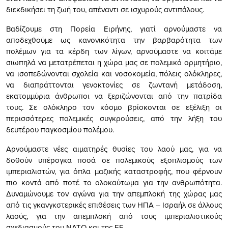
διεκδικήσει τη ζωή του, απέναντι σε ισχυρούς αντιπάλους.
Βαδίζουμε στη Πορεία Ειρήνης, γιατί αρνούμαστε να
αποδεχθούμε ως κανονικότητα την βαρβαρότητα των
πολέμων για τα κέρδη των λίγων, αρνούμαστε να κοιτάμε
σιωπηλά να μετατρέπεται η χώρα μας σε πολεμικό ορμητήριο,
να ισοπεδώνονται σχολεία και νοσοκομεία, πόλεις ολόκληρες,
να διαπράττονται γενοκτονίες σε ζωντανή μετάδοση,
εκατομμύρια άνθρωποι να ξεριζώνονται από την πατρίδα
τους. Σε ολόκληρο τον κόσμο βρίσκονται σε εξέλιξη οι
περισσότερες πολεμικές συγκρούσεις, από την λήξη του
δευτέρου παγκοσμίου πολέμου.
Αρνούμαστε νέες αιματηρές θυσίες του λαού μας, για να
δοθούν υπέρογκα ποσά σε πολεμικούς εξοπλισμούς των
ιμπεριαλιστών, για όπλα μαζικής καταστροφής, που φέρνουν
πιο κοντά από ποτέ το ολοκαύτωμα για την ανθρωπότητα.
Δυναμώνουμε τον αγώνα για την απεμπλοκή της χώρας μας
από τις γκανγκστερικές επιθέσεις των ΗΠΑ – Ισραήλ σε άλλους
λαούς, για την απεμπλοκή από τους ιμπεριαλιστικούς
σχεδιασμούς του ΝΑΤΟ και της ΕΕ.