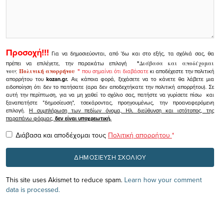
Προσοχή!!!
Για να δημοσιεύονται, από 'δω και στο εξής, τα σχόλιά σας, θα
πρέπει να επιλέγετε, την παρακάτω επιλογή
"
Διάβασα και αποδέχομαι
τους
Πολιτική απορρήτου
"
που σημαίνει ότι διαβάσατε
κι αποδέχεστε την πολιτική
απορρήτου του
kozan.gr.
Αν, κάποια φορά, ξεχάσετε να το κάνετε θα λάβετε μια
ειδοποίηση ότι δεν το πατήσατε (αρα δεν αποδεχτήκατε την πολιτική απορρήτου). Σε
αυτή την περίπτωση, για να μη χαθεί το σχόλιο σας, πατήστε να γυρίσετε πίσω και
ξαναπατήστε "δημοσίευση", τσεκάροντας, προηγουμένως, την προαναφερόμενη
επιλογή.
Η συμπλήρωση των πεδίων όνομα, Ηλ. διεύθυνση και ιστότοπος, της
παραπάνω φόρμας,
δεν είναι υποχρεωτική.
Διάβασα και αποδέχομαι τους
Πολιτική απορρήτου
*
This site uses Akismet to reduce spam.
Learn how your comment
data is processed.