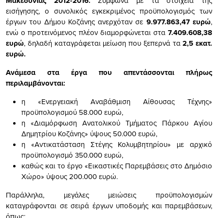
Μακεδονίας 2012-2016.
Σύμφωνα με τα στοιχεία της
εισήγησης, ο συνολικός εγκεκριμένος προϋπολογισμός των
έργων του Δήμου Κοζάνης ανερχόταν σε
9.977.863,47 ευρώ
,
ενώ ο προτεινόμενος πλέον διαμορφώνεται στα
7.409.608,38
ευρώ
, δηλαδή καταγράφεται μείωση που ξεπερνά τα
2,5 εκατ.
ευρώ.
Ανάμεσα στα έργα που απεντάσσονται πλήρως
περιλαμβάνονται:
η «Ενεργειακή Αναβάθμιση Αίθουσας Τέχνης»
προϋπολογισμού 58.000 ευρώ,
η «Διαμόρφωση Ανατολικού Τμήματος Πάρκου Αγίου
Δημητρίου Κοζάνης» ύψους 50.000 ευρώ,
η «Αντικατάσταση Στέγης Κολυμβητηρίου» με αρχικό
προϋπολογισμό 350.000 ευρώ,
καθώς και το έργο «Εικαστικές Παρεμβάσεις στο Δημόσιο
Χώρο» ύψους 200.000 ευρώ.
Παράλληλα, μεγάλες μειώσεις προϋπολογισμών
καταγράφονται σε σειρά έργων υποδομής και παρεμβάσεων,
όπως: