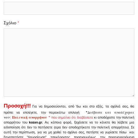
Σχόλιο
*
Προσοχή!!!
Για να δημοσιεύονται, από 'δω και στο εξής, τα σχόλιά σας, θα
πρέπει να επιλέγετε, την παρακάτω επιλογή
"
Διάβασα και αποδέχομαι
τους
Πολιτική απορρήτου
"
που σημαίνει ότι διαβάσατε
κι αποδέχεστε την πολιτική
απορρήτου του
kozan.gr.
Αν, κάποια φορά, ξεχάσετε να το κάνετε θα λάβετε μια
ειδοποίηση ότι δεν το πατήσατε (αρα δεν αποδεχτήκατε την πολιτική απορρήτου). Σε
αυτή την περίπτωση, για να μη χαθεί το σχόλιο σας, πατήστε να γυρίσετε πίσω και
ξαναπατήστε "δημοσίευση", τσεκάροντας, προηγουμένως, την προαναφερόμενη