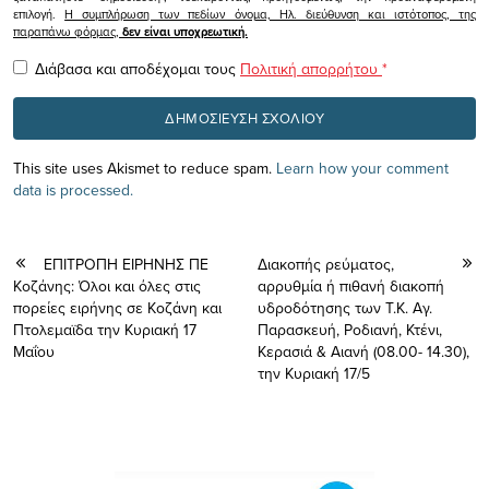
επιλογή.
Η συμπλήρωση των πεδίων όνομα, Ηλ. διεύθυνση και ιστότοπος, της
παραπάνω φόρμας,
δεν είναι υποχρεωτική.
Διάβασα και αποδέχομαι τους
Πολιτική απορρήτου
*
This site uses Akismet to reduce spam.
Learn how your comment
data is processed.
ΕΠΙΤΡΟΠΗ ΕΙΡΗΝΗΣ ΠΕ
Διακοπής ρεύματος,
Κοζάνης: Όλοι και όλες στις
αρρυθμία ή πιθανή διακοπή
πορείες ειρήνης σε Κοζάνη και
υδροδότησης των Τ.Κ. Αγ.
Πτολεμαϊδα την Κυριακή 17
Παρασκευή, Ροδιανή, Κτένι,
Μαΐου
Κερασιά & Αιανή (08.00- 14.30),
την Κυριακή 17/5