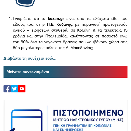
Γνωρίζετε ότι το
kozan.gr
είναι από τα ελάχιστα
site, του
είδους του,
στην
Π.Ε. Κοζάνης
, με παραγωγή πρωτογενούς
υλικού – ειδήσεων,
σταθερά,
σε Κοζάνη & τα τελευταία 15
χρόνια και στην Πτολεμαΐδα, καλύπτοντας σε ποσοστό άνω
του 80% όλα τα γεγονότα δράσεις που λαμβάνουν χώρα στις
δύο μεγαλύτερες πόλεις της Δ. Μακεδονίας;
Διαβάστε τη συνέχεια εδώ...
Μείνετε συντονισμένοι