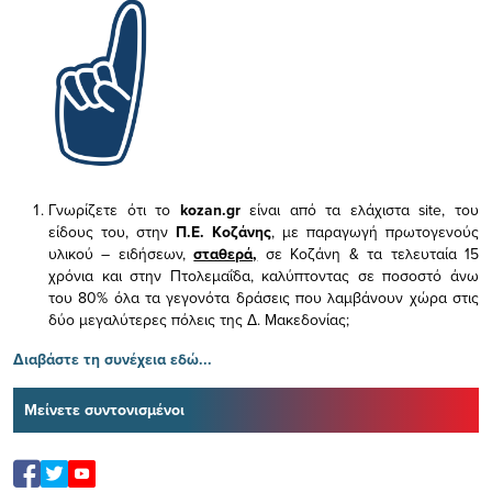
Γνωρίζετε ότι το
kozan.gr
είναι από τα ελάχιστα
site, του
είδους του,
στην
Π.Ε. Κοζάνης
, με παραγωγή πρωτογενούς
υλικού – ειδήσεων,
σταθερά,
σε Κοζάνη & τα τελευταία 15
χρόνια και στην Πτολεμαΐδα, καλύπτοντας σε ποσοστό άνω
του 80% όλα τα γεγονότα δράσεις που λαμβάνουν χώρα στις
δύο μεγαλύτερες πόλεις της Δ. Μακεδονίας;
Διαβάστε τη συνέχεια εδώ...
Μείνετε συντονισμένοι