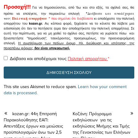
Προσοχή!!!
Για να δημοσιεύονται, από 'δω και στο εξής, τα σχόλιά σας, θα
πρέπει να επιλέγετε, την παρακάτω επιλογή
"
Διάβασα και αποδέχομαι
τους
Πολιτική απορρήτου
"
που σημαίνει ότι διαβάσατε
κι αποδέχεστε την πολιτική
απορρήτου του
kozan.gr.
Αν, κάποια φορά, ξεχάσετε να το κάνετε θα λάβετε μια
ειδοποίηση ότι δεν το πατήσατε (αρα δεν αποδεχτήκατε την πολιτική απορρήτου). Σε
αυτή την περίπτωση, για να μη χαθεί το σχόλιο σας, πατήστε να γυρίσετε πίσω και
ξαναπατήστε "δημοσίευση", τσεκάροντας, προηγουμένως, την προαναφερόμενη
επιλογή.
Η συμπλήρωση των πεδίων όνομα, Ηλ. διεύθυνση και ιστότοπος, της
παραπάνω φόρμας,
δεν είναι υποχρεωτική.
Διάβασα και αποδέχομαι τους
Πολιτική απορρήτου
*
This site uses Akismet to reduce spam.
Learn how your comment
data is processed.
kozan.gr: 44η Επιτροπή
Κοζάνη: Πρόγραμμα
Παρακολούθησης ΕΑΠ:
εκδηλώσεων για τις
Απεντάξεις έργων και μειώσεις
εκδηλώσεις Μνήμης και Τιμής
προϋπολογισμών άνω των 2,5
της Γενοκτονίας των Ελλήνων