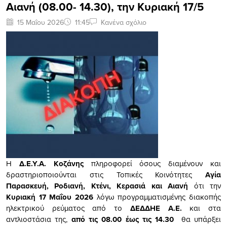
Αιανή (08.00- 14.30), την Κυριακή 17/5
15 Μαΐου 2026
11:45
Κανένα σχόλιο
Η
Δ.Ε.Υ.Α. Κοζάνης
πληροφορεί όσους διαμένουν και
δραστηριοποιούνται στις Τοπικές Κοινότητες
Αγία
Παρασκευή, Ροδιανή, Κτένι, Κερασιά και Αιανή
ότι την
Κυριακή
17 Μαΐου 2026
λόγω προγραμματισμένης διακοπής
ηλεκτρικού ρεύματος από το
ΔΕΔΔΗΕ Α.Ε.
και στα
αντλιοστάσια της,
από τις 08.00 έως τις 14.30
θα υπάρξει