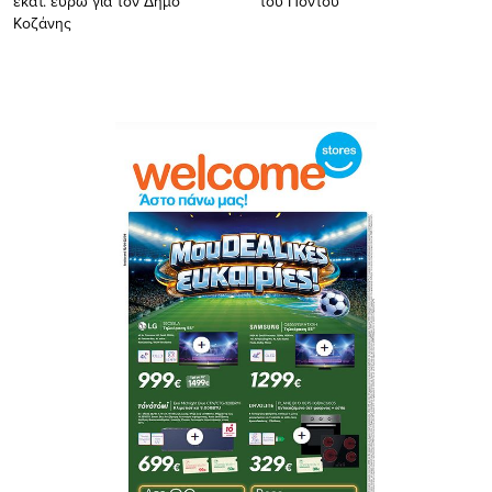
εκατ. ευρώ για τον Δήμο
του Πόντου
Κοζάνης