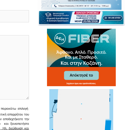
ην παρακάτω επιλογή
ιτική απορρήτου του
εν αποδεχτήκατε την
σω και ξαναπατήστε
 Ηλ. διεύθυνση και