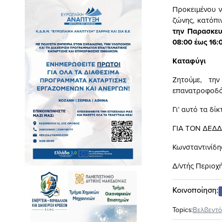
Προκειμένου ν
ζώνης, κατόπ
την Παρασκευ
08:00 έως 16:
Καταφύγι
Ζητούμε, τη
επανατροφοδότ
Γι’ αυτό τα δί
ΓΙΑ ΤΟΝ ΔΕΔΔ
Κωνσταντινίδη
Δ/ντής Περιοχ
Κοινοποίηση:
Topics:
Βελβεντό