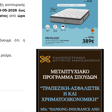
ξη αντιπυρικής
-05-2026 έως
ατος
από
ώρα
άνουμε ότι η
 ρεύμα.