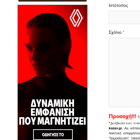
Ιστότοπος
Σχόλιο
*
Προσοχή!!!
Γ
"
Διάβασα και απο
kozan.gr.
Αν, κάποι
πολιτική απορρήτο
"δημοσίευση", τσεκ