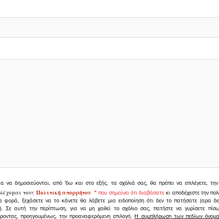
ια να δημοσιεύονται, από 'δω και στο εξής, τα σχόλιά σας, θα πρέπει να επιλέγετε, τ
δέχομαι τους
Πολιτική απορρήτου
"
που σημαίνει ότι διαβάσατε
κι αποδέχεστε την πολ
α φορά, ξεχάσετε να το κάνετε θα λάβετε μια ειδοποίηση ότι δεν το πατήσατε (αρα δ
υ). Σε αυτή την περίπτωση, για να μη χαθεί το σχόλιο σας, πατήστε να γυρίσετε πί
άροντας, προηγουμένως, την προαναφερόμενη επιλογή.
Η συμπλήρωση των πεδίων όνομα,