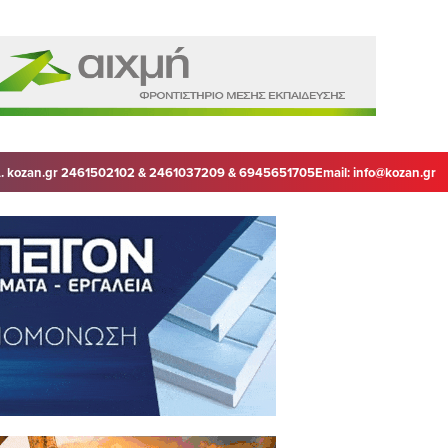
. kozan.gr 2461502102 & 2461037209 & 6945651705
Email:
info@kozan.gr