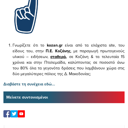
Γνωρίζετε ότι το
kozan.gr
είναι από τα ελάχιστα
site, του
είδους του,
στην
Π.Ε. Κοζάνης
, με παραγωγή πρωτογενούς
υλικού – ειδήσεων,
σταθερά,
σε Κοζάνη & τα τελευταία 15
χρόνια και στην Πτολεμαΐδα, καλύπτοντας σε ποσοστό άνω
του 80% όλα τα γεγονότα δράσεις που λαμβάνουν χώρα στις
δύο μεγαλύτερες πόλεις της Δ. Μακεδονίας;
Διαβάστε τη συνέχεια εδώ...
Μείνετε συντονισμένοι