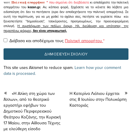
τους
Πολιτική απορρήτου
"
που σημαίνει ότι διαβάσατε
κι αποδέχεστε την πολιτική
απορρήτου του
kozan.gr.
Αν, κάποια φορά, ξεχάσετε να το κάνετε θα λάβετε μια
ειδοποίηση ότι δεν το πατήσατε (αρα δεν αποδεχτήκατε την πολιτική απορρήτου). Σε
αυτή την περίπτωση, για να μη χαθεί το σχόλιο σας, πατήστε να γυρίσετε πίσω και
ξαναπατήστε "δημοσίευση", τσεκάροντας, προηγουμένως, την προαναφερόμενη
επιλογή.
Η συμπλήρωση των πεδίων όνομα, Ηλ. διεύθυνση και ιστότοπος, της
παραπάνω φόρμας,
δεν είναι υποχρεωτική.
Διάβασα και αποδέχομαι τους
Πολιτική απορρήτου
*
This site uses Akismet to reduce spam.
Learn how your comment
data is processed.
«Η Αλίκη στη χώρα των
Η Κατερίνα Λιόλιου έρχεται
Άλλων», από το θεατρικό
στις 8 Ιουλίου στην Πολυκάρπη
εργαστήρι εφήβων του
Καστοριάς
Δημοτικού Περιφερειακού
Θεάτρου Κοζάνης, την Κυριακή
17 Μαίου, στην Αίθουσα Τέχνης
με ελεύθερη είσοδο