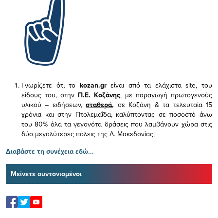
Γνωρίζετε ότι το
kozan.gr
είναι από τα ελάχιστα
site, του
είδους του,
στην
Π.Ε. Κοζάνης
, με παραγωγή πρωτογενούς
υλικού – ειδήσεων,
σταθερά,
σε Κοζάνη & τα τελευταία 15
χρόνια και στην Πτολεμαΐδα, καλύπτοντας σε ποσοστό άνω
του 80% όλα τα γεγονότα δράσεις που λαμβάνουν χώρα στις
δύο μεγαλύτερες πόλεις της Δ. Μακεδονίας;
Διαβάστε τη συνέχεια εδώ...
Μείνετε συντονισμένοι