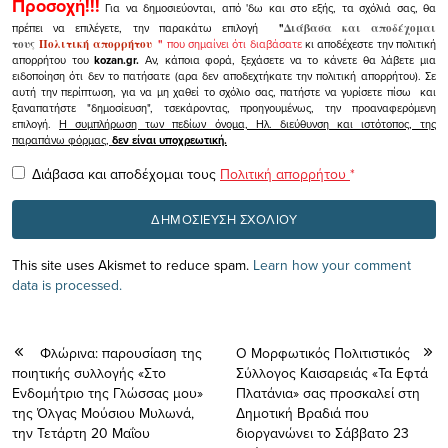
Προσοχή!!!
Για να δημοσιεύονται, από 'δω και στο εξής, τα σχόλιά σας, θα
πρέπει να επιλέγετε, την παρακάτω επιλογή
"
Διάβασα και αποδέχομαι
τους
Πολιτική απορρήτου
"
που σημαίνει ότι διαβάσατε
κι αποδέχεστε την πολιτική
απορρήτου του
kozan.gr.
Αν, κάποια φορά, ξεχάσετε να το κάνετε θα λάβετε μια
ειδοποίηση ότι δεν το πατήσατε (αρα δεν αποδεχτήκατε την πολιτική απορρήτου). Σε
αυτή την περίπτωση, για να μη χαθεί το σχόλιο σας, πατήστε να γυρίσετε πίσω και
ξαναπατήστε "δημοσίευση", τσεκάροντας, προηγουμένως, την προαναφερόμενη
επιλογή.
Η συμπλήρωση των πεδίων όνομα, Ηλ. διεύθυνση και ιστότοπος, της
παραπάνω φόρμας,
δεν είναι υποχρεωτική.
Διάβασα και αποδέχομαι τους
Πολιτική απορρήτου
*
This site uses Akismet to reduce spam.
Learn how your comment
data is processed.
Φλώρινα: παρουσίαση της
Ο Μορφωτικός Πολιτιστικός
ποιητικής συλλογής «Στο
Σύλλογος Καισαρειάς «Τα Εφτά
Ενδομήτριο της Γλώσσας μου»
Πλατάνια» σας προσκαλεί στη
της Όλγας Μούσιου Μυλωνά,
Δημοτική Βραδιά που
την Τετάρτη 20 Μαΐου
διοργανώνει το Σάββατο 23