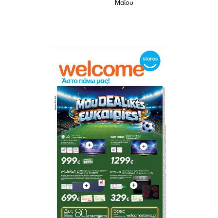
Μαΐου