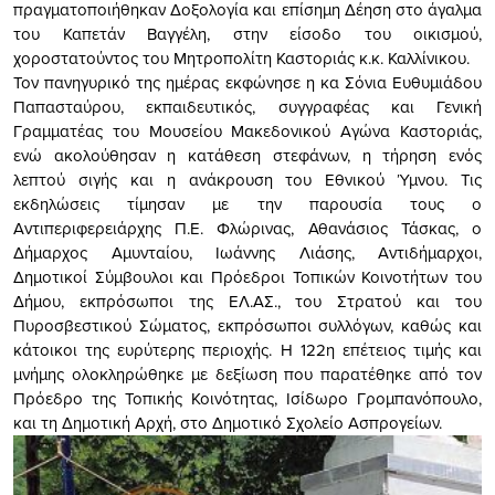
πραγματοποιήθηκαν Δοξολογία και επίσημη Δέηση στο άγαλμα
του Καπετάν Βαγγέλη, στην είσοδο του οικισμού,
χοροστατούντος του Μητροπολίτη Καστοριάς κ.κ. Καλλίνικου.
Τον πανηγυρικό της ημέρας εκφώνησε η κα Σόνια Ευθυμιάδου
Παπασταύρου, εκπαιδευτικός, συγγραφέας και Γενική
Γραμματέας του Μουσείου Μακεδονικού Αγώνα Καστοριάς,
ενώ ακολούθησαν η κατάθεση στεφάνων, η τήρηση ενός
λεπτού σιγής και η ανάκρουση του Εθνικού Ύμνου. Τις
εκδηλώσεις τίμησαν με την παρουσία τους ο
Αντιπεριφερειάρχης Π.Ε. Φλώρινας, Αθανάσιος Τάσκας, ο
Δήμαρχος Αμυνταίου, Ιωάννης Λιάσης, Αντιδήμαρχοι,
Δημοτικοί Σύμβουλοι και Πρόεδροι Τοπικών Κοινοτήτων του
Δήμου, εκπρόσωποι της ΕΛ.ΑΣ., του Στρατού και του
Πυροσβεστικού Σώματος, εκπρόσωποι συλλόγων, καθώς και
κάτοικοι της ευρύτερης περιοχής. Η 122η επέτειος τιμής και
μνήμης ολοκληρώθηκε με δεξίωση που παρατέθηκε από τον
Πρόεδρο της Τοπικής Κοινότητας, Ισίδωρο Γρομπανόπουλο,
και τη Δημοτική Αρχή, στο Δημοτικό Σχολείο Ασπρογείων.