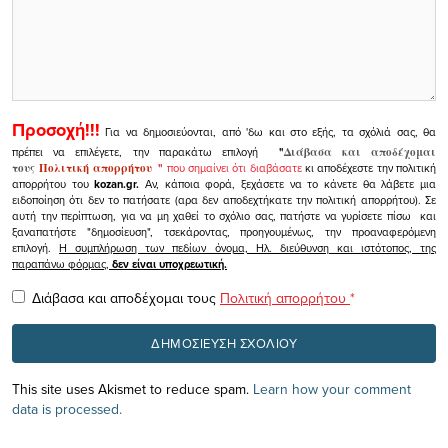
Προσοχή!!!
Για να δημοσιεύονται, από 'δω και στο εξής, τα σχόλιά σας, θα
πρέπει να επιλέγετε, την παρακάτω επιλογή
"
Διάβασα και αποδέχομαι
τους
Πολιτική απορρήτου
"
που σημαίνει ότι διαβάσατε
κι αποδέχεστε την πολιτική
απορρήτου του
kozan.gr.
Αν, κάποια φορά, ξεχάσετε να το κάνετε θα λάβετε μια
ειδοποίηση ότι δεν το πατήσατε (αρα δεν αποδεχτήκατε την πολιτική απορρήτου). Σε
αυτή την περίπτωση, για να μη χαθεί το σχόλιο σας, πατήστε να γυρίσετε πίσω και
ξαναπατήστε "δημοσίευση", τσεκάροντας, προηγουμένως, την προαναφερόμενη
επιλογή.
Η συμπλήρωση των πεδίων όνομα, Ηλ. διεύθυνση και ιστότοπος, της
παραπάνω φόρμας,
δεν είναι υποχρεωτική.
Διάβασα και αποδέχομαι τους
Πολιτική απορρήτου
*
This site uses Akismet to reduce spam.
Learn how your comment
data is processed.