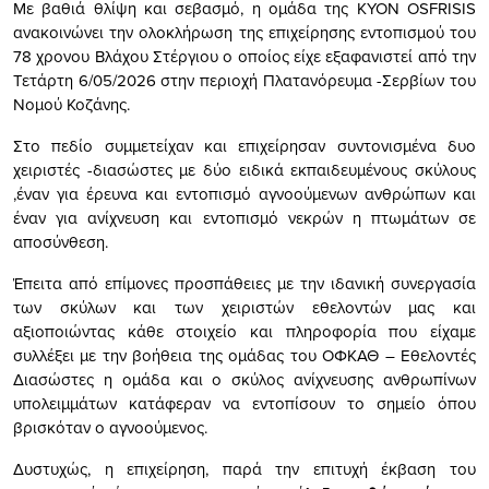
Με βαθιά θλίψη και σεβασμό, η ομάδα της ΚΥΟΝ ΟSFRISIS
ανακοινώνει την ολοκλήρωση της επιχείρησης εντοπισμού του
78 χρονου Βλάχου Στέργιου ο οποίος είχε εξαφανιστεί από την
Τετάρτη 6/05/2026 στην περιοχή Πλατανόρευμα -Σερβίων του
Νομού Κοζάνης.
Στο πεδίο συμμετείχαν και επιχείρησαν συντονισμένα δυο
χειριστές -διασώστες με δύο ειδικά εκπαιδευμένους σκύλους
,έναν για έρευνα και εντοπισμό αγνοούμενων ανθρώπων και
έναν για ανίχνευση και εντοπισμό νεκρών η πτωμάτων σε
αποσύνθεση.
Έπειτα από επίμονες προσπάθειες με την ιδανική συνεργασία
των σκύλων και των χειριστών εθελοντών μας και
αξιοποιώντας κάθε στοιχείο και πληροφορία που είχαμε
συλλέξει με την βοήθεια της ομάδας του ΟΦΚΑΘ – Εθελοντές
Διασώστες η ομάδα και ο σκύλος ανίχνευσης ανθρωπίνων
υπολειμμάτων κατάφεραν να εντοπίσουν το σημείο όπου
βρισκόταν ο αγνοούμενος.
Δυστυχώς, η επιχείρηση, παρά την επιτυχή έκβαση του