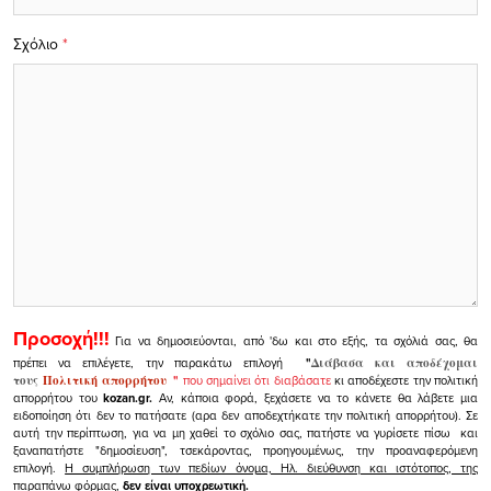
Σχόλιο
*
Προσοχή!!!
Για να δημοσιεύονται, από 'δω και στο εξής, τα σχόλιά σας, θα
πρέπει να επιλέγετε, την παρακάτω επιλογή
"
Διάβασα και αποδέχομαι
τους
Πολιτική απορρήτου
"
που σημαίνει ότι διαβάσατε
κι αποδέχεστε την πολιτική
απορρήτου του
kozan.gr.
Αν, κάποια φορά, ξεχάσετε να το κάνετε θα λάβετε μια
ειδοποίηση ότι δεν το πατήσατε (αρα δεν αποδεχτήκατε την πολιτική απορρήτου). Σε
αυτή την περίπτωση, για να μη χαθεί το σχόλιο σας, πατήστε να γυρίσετε πίσω και
ξαναπατήστε "δημοσίευση", τσεκάροντας, προηγουμένως, την προαναφερόμενη
επιλογή.
Η συμπλήρωση των πεδίων όνομα, Ηλ. διεύθυνση και ιστότοπος, της
παραπάνω φόρμας,
δεν είναι υποχρεωτική.