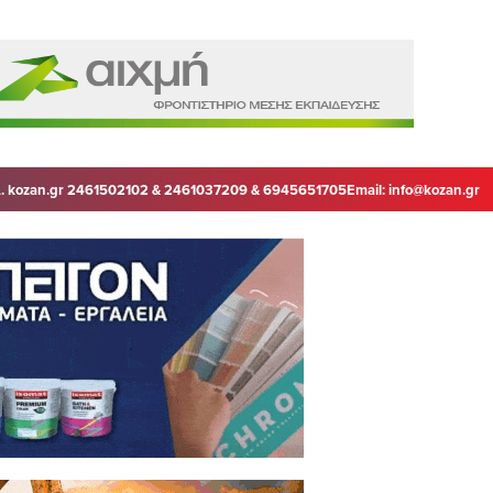
. kozan.gr 2461502102 & 2461037209 & 6945651705
Email:
info@kozan.gr