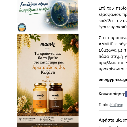
Επί του πεδίο
εξασφάλισε πρ
επιλέξει τον 
έχουν προκριθε
Στα παραπάνω
ΑΔΜΗΕ εισήγη
Σύμφωνα με τι
πάσα στιγμή γ
προβλέπεται 
προκρίνονται 
energypress.g
Κοινοποίηση:
Topics:
Κοζάνη
Αφήστε μία α