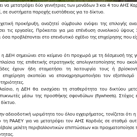
ι να μετατρέψει δύο γεννήτριες των μονάδων 3 και 4 του ΑΗΣ Καρ
, σε συστήματα παροχής ευστάθειας για το δίκτυο.
χετική προκήρυξη, αναζητεί σύμβουλο ενόψει της επιλογής αν
ει τις εργασίες. Πρόκειται για μια επένδυση συνολικού ύψους 
 όσα προβλέπονται στο επενδυτικό σχέδιο της επιχείρησης που εί
, η ΔΕΗ σημειώνει στο κείμενο ότι προχωρά με τη δέσμευσή της γ
 πλαίσια της επιθετικής στρατηγικής απολιγνιτοποίησης που ακολ
ονάδες έχουν ήδη σταματήσει τη λειτουργία τους ή βρίσκον
 επιχείρηση σκοπεύει να επαναχρησιμοποιήσει τον εξοπλισμό τ
τηριότητες.
λαίσιο, η ΔΕΗ θα ενισχύσει τη σταθερότητα του δικτύου μετα
 πυκνωτές μέσω της προσθήκης σφονδύλων (flywheels). Στόχος 
 δίκτυο.
ν αδειοδοτική ωριμότητα του όλου εγχειρήματος, τονίζεται ότι η 
ό τη ΡΑΑΕΥ για να μετατρέψει τον ΑΗΣ Καρδιάς σε σταθμό αυτο
έβαλε μελέτη περιβαλλοντικών επιπτώσεων και πραγματοποίησε
ότητας.