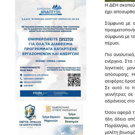
Η ΔΕΗ σκοπεύε
έχει αποσυρθεί
Σύμφωνα με σ
πραγματοποιήσ
σύμφωνα με τα
πέρυσι.
Πιο αναλυτικά
ενέργεια. Στα
λιγνιτικές μ
απόσυρσης. Η
αειφόρες δρασ
Σε αυτό το π
γεννήτριες σε
αδράνειας στο
Όσον αφορά τη
ήδη άδεια απ
Παράλληλα, υπ
μελέτη βιωσιμ