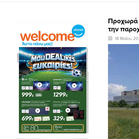
Προχωρά 
την παροχ
18 Μαΐου 20