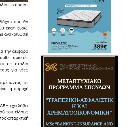
δίας, ο οποίος
αδόχου που θα
30 εκατ. ευρώ,
χε ανακοινωθεί
ια την αειφόρο
ουθεί, αρκετές
ται σε στάδιο
ους για νέες,
τρέποντας τις
είναι η παροχή
ΔΕΗ έχει λάβει
ύ του είδους.
 προκαταρκτική