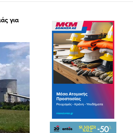
άς για