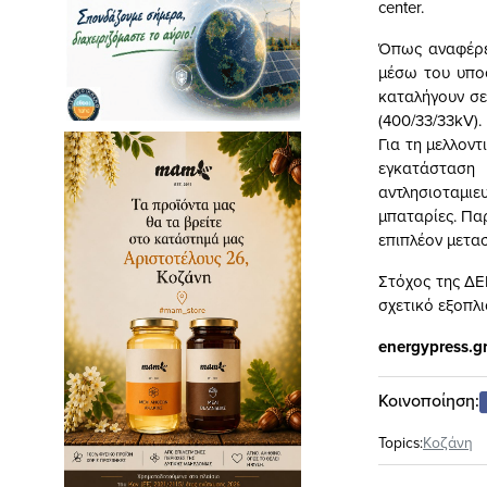
center.
Όπως αναφέρετ
μέσω του υπο
καταλήγουν σε
(400/33/33kV).
Για τη μελλοντ
εγκατάσταση
αντλησιοταμιε
μπαταρίες. Πα
επιπλέον μετα
Στόχος της ΔΕ
σχετικό εξοπλ
energypress.g
Κοινοποίηση:
Topics:
Κοζάνη