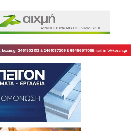
. kozan.gr 2461502102 & 2461037209 & 6945651705
Email:
info@kozan.gr