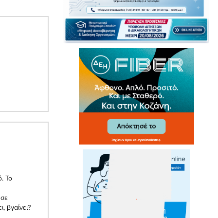
. Το
 σε
, βγαίνει?