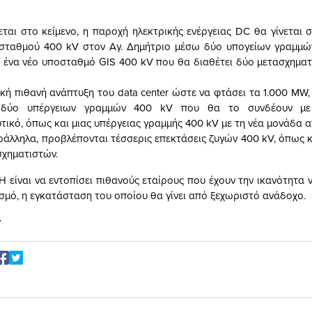
αι στο κείμενο, η παροχή ηλεκτρικής ενέργειας DC θα γίνεται
σταθμού 400 kV στον Αγ. Δημήτριο μέσω δύο υπογείων γραμμών
 ένα νέο υποσταθμό GIS 400 kV που θα διαθέτει δύο μετασχημα
ική πιθανή ανάπτυξη του data center ώστε να φτάσει τα 1.000 MW
 δύο υπέργειων γραμμών 400 kV που θα το συνδέουν με 
υτικό, όπως και μιας υπέργειας γραμμής 400 kV με τη νέα μονάδα 
ράλληλα, προβλέπονται τέσσερις επεκτάσεις ζυγών 400 kV, όπως 
σχηματιστών.
Η είναι να εντοπίσει πιθανούς εταίρους που έχουν την ικανότητα 
ισμό, η εγκατάσταση του οποίου θα γίνει από ξεχωριστό ανάδοχο.
r