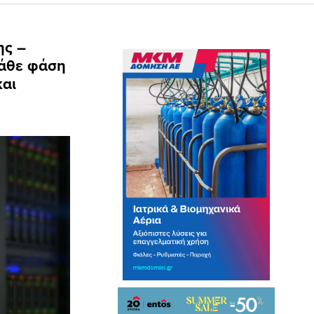
ης –
κάθε φάση
και