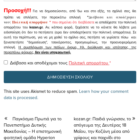
Προσοχή!!!
Για να δημοσιεύονται, από 'δω και στο εξής, τα σχόλιά σας, θα
πρέπει να επιλέγετε, την παρακάτω επιλογή
"
Διάβασα και αποδέχομαι
τους
Πολιτική απορρήτου
"
που σημαίνει ότι διαβάσατε
κι αποδέχεστε την πολιτική
απορρήτου του
kozan.gr.
Αν, κάποια φορά, ξεχάσετε να το κάνετε θα λάβετε μια
ειδοποίηση ότι δεν το πατήσατε (αρα δεν αποδεχτήκατε την πολιτική απορρήτου). Σε
αυτή την περίπτωση, για να μη χαθεί το σχόλιο σας, πατήστε να γυρίσετε πίσω και
ξαναπατήστε "δημοσίευση", τσεκάροντας, προηγουμένως, την προαναφερόμενη
επιλογή.
Η συμπλήρωση των πεδίων όνομα, Ηλ. διεύθυνση και ιστότοπος, της
παραπάνω φόρμας,
δεν είναι υποχρεωτική.
Διάβασα και αποδέχομαι τους
Πολιτική απορρήτου
*
This site uses Akismet to reduce spam.
Learn how your comment
data is processed.
Παγκόσμια Πρωτιά για το
kozan.gr: Παιδιά γνώρισαν, τo
Πανεπιστήμιο Δυτικής
απόγευμα της Δευτέρας 18
Μακεδονίας – Η επιστημονική
Μαΐου, την Κοζάνη μέσα από
φοιτητική ομάδα Hyperion
γρίφους και παιχνίδι στο