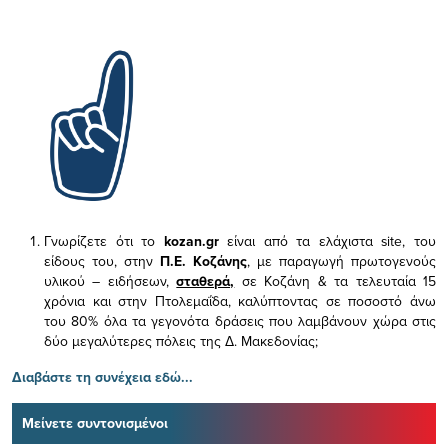
Γνωρίζετε ότι το
kozan.gr
είναι από τα ελάχιστα
site, του
είδους του,
στην
Π.Ε. Κοζάνης
, με παραγωγή πρωτογενούς
υλικού – ειδήσεων,
σταθερά,
σε Κοζάνη & τα τελευταία 15
χρόνια και στην Πτολεμαΐδα, καλύπτοντας σε ποσοστό άνω
του 80% όλα τα γεγονότα δράσεις που λαμβάνουν χώρα στις
δύο μεγαλύτερες πόλεις της Δ. Μακεδονίας;
Διαβάστε τη συνέχεια εδώ...
Μείνετε συντονισμένοι