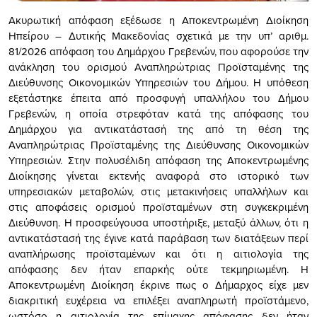
Ακυρωτική απόφαση εξέδωσε η Αποκεντρωμένη Διοίκηση
Ηπείρου – Δυτικής Μακεδονίας σχετικά με την υπ’ αριθμ.
81/2026 απόφαση του Δημάρχου Γρεβενών, που αφορούσε την
ανάκληση του ορισμού Αναπληρώτριας Προϊσταμένης της
Διεύθυνσης Οικονομικών Υπηρεσιών του Δήμου. Η υπόθεση
εξετάστηκε έπειτα από προσφυγή υπαλλήλου του Δήμου
Γρεβενών, η οποία στρεφόταν κατά της απόφασης του
Δημάρχου για αντικατάστασή της από τη θέση της
Αναπληρώτριας Προϊσταμένης της Διεύθυνσης Οικονομικών
Υπηρεσιών. Στην πολυσέλιδη απόφαση της Αποκεντρωμένης
Διοίκησης γίνεται εκτενής αναφορά στο ιστορικό των
υπηρεσιακών μεταβολών, στις μετακινήσεις υπαλλήλων και
στις αποφάσεις ορισμού προϊσταμένων στη συγκεκριμένη
Διεύθυνση. Η προσφεύγουσα υποστήριξε, μεταξύ άλλων, ότι η
αντικατάστασή της έγινε κατά παράβαση των διατάξεων περί
αναπλήρωσης προϊσταμένων και ότι η αιτιολογία της
απόφασης δεν ήταν επαρκής ούτε τεκμηριωμένη. Η
Αποκεντρωμένη Διοίκηση έκρινε πως ο Δήμαρχος είχε μεν
διακριτική ευχέρεια να επιλέξει αναπληρωτή προϊστάμενο,
ωστόσο η αιτιολογία της επίμαχης απόφασης δεν ήταν