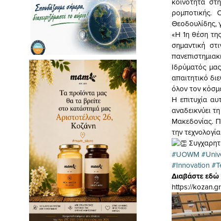
κοινότητα στη
ρομποτικής. 
Θεοδουλίδης, γ
«Η 1η θέση της
σημαντική στι
πανεπιστημιακή
Ιδρύματός μας
απαιτητικό δι
όλον τον κόσμ
Η επιτυχία αυ
αναδεικνύει τη
Μακεδονίας. Π
την τεχνολογία
Συγχαρητή
#UOWM
#Univ
#Innovation
#T
Διαβάστε εδώ 
https://kozan.