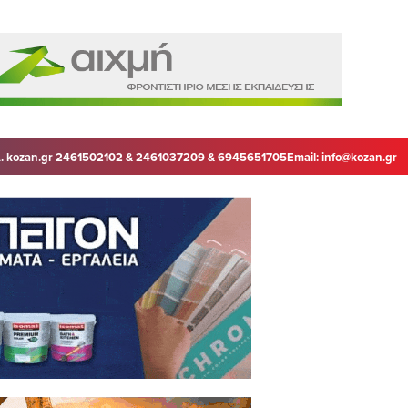
. kozan.gr 2461502102 & 2461037209 & 6945651705
Email:
info@kozan.gr