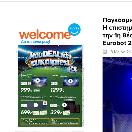
Παγκόσμι
Η επιστημ
την 1η θέ
Eurobot 
18 Μαΐου 20