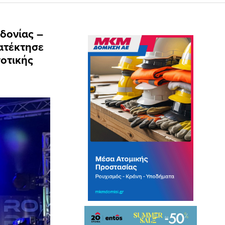
δονίας –
ατέκτησε
ποτικής