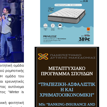
οιτητική ομάδα
μού ρομποτικής
. Η ομάδα του
αι ερευνητικές
ντας αυτόνομα
ος “Winter is
νική φοιτητική