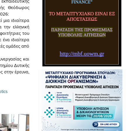
 εκπαιδευτικής
ητής Θεόδωρος
2026:
ί μια ιδιαίτερα
α την ελληνική
 φοιτήτριες του
 ένα ιδιαίτερα
κές ομάδες από
υνεργασίας και
στημίου Δυτικής
ς στην έρευνα,
tics