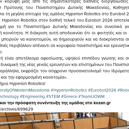
ν κορυφή μιας από τις σημαντικότερες διεθνείς διοργανώσεις
Ο Πρύτανης του Πανεπιστημίου Δυτικής Μακεδονίας, Καθηγ
ια τη μεγάλη επιτυχία της ομάδας Hyperion Robotics στο Eurobot 
 Hyperion Robotics στον διεθνή τελικό του Eurobot 2026 αποτελε
γμή για το Πανεπιστήμιο Δυτικής Μακεδονίας και συνολικά γι
 κοινότητα. Η διάκριση αυτή αποδεικνύει ότι οι φοιτητές και οι
 μπορούν να καινοτομούν, να δημιουργούν και να διακρίνονται σε
εθνές περιβάλλον απέναντι σε κορυφαία πανεπιστήμια και ερευνητι
ο.
τή είναι αποτέλεσμα αφοσίωσης, υψηλού επιπέδου γνώσης και σ
 δυναμική της νέας γενιάς ερευνητών και επιστημόνων του Πανεπι
αράλληλα, εκφράζει τον σύγχρονο προσανατολισμό του Ιδρύματο
 και την εφαρμοσμένη καινοτομία».
ρια Hyperion Robotics!
ersityOfWesternMacedonia
#HyperionRobotics
#Eurobot2026
#Robo
echnology
#Engineering
#STEM
#Greece
#TeamUOWM
και την πρόσφατη συνέντευξη της ομάδας στο kozan.gr
gr/archives/699629