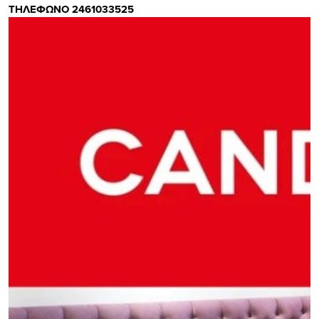
ΤΗΛΕΦΩΝΟ 2461033525