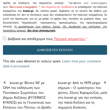
πρέπει να επιλέγετε, την παρακάτω επιλογή
"
Διάβασα και αποδέχομαι
τους
Πολιτική απορρήτου
"
που σημαίνει ότι διαβάσατε
κι αποδέχεστε την πολιτική
απορρήτου του
kozan.gr.
Αν, κάποια φορά, ξεχάσετε να το κάνετε θα λάβετε μια
ειδοποίηση ότι δεν το πατήσατε (αρα δεν αποδεχτήκατε την πολιτική απορρήτου). Σε
αυτή την περίπτωση, για να μη χαθεί το σχόλιο σας, πατήστε να γυρίσετε πίσω και
ξαναπατήστε "δημοσίευση", τσεκάροντας, προηγουμένως, την προαναφερόμενη
επιλογή.
Η συμπλήρωση των πεδίων όνομα, Ηλ. διεύθυνση και ιστότοπος, της
παραπάνω φόρμας,
δεν είναι υποχρεωτική.
Διάβασα και αποδέχομαι τους
Πολιτική απορρήτου
*
This site uses Akismet to reduce spam.
Learn how your comment
data is processed.
kozan.gr: Βίντεο 56′ με
kozan.gr: Από το 1979 μέχρι
ΌΛΗ την εκδήλωση των
σήμερα – Ο «μαέστρος» του
Ποντιακών Σωματείων του
ψητού, Ζήνος Καραμούζας, μιλά
Δήμου Κοζάνης (ΕΥΞΕΙΝΙΟΣ
στο kozan.gr για την εστίαση,
ΚΥΚΛΟΣ) για τη Γενοκτονία των
την παλιά Κοζάνη και τη
Ελλήνων του Πόντου, το βράδυ
σημερινή δύσκολη