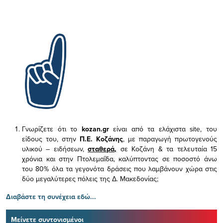
Γνωρίζετε ότι το
kozan.gr
είναι από τα ελάχιστα
site, του
είδους του,
στην
Π.Ε. Κοζάνης
, με παραγωγή πρωτογενούς
υλικού – ειδήσεων,
σταθερά,
σε Κοζάνη & τα τελευταία 15
χρόνια και στην Πτολεμαΐδα, καλύπτοντας σε ποσοστό άνω
του 80% όλα τα γεγονότα δράσεις που λαμβάνουν χώρα στις
δύο μεγαλύτερες πόλεις της Δ. Μακεδονίας;
Διαβάστε τη συνέχεια εδώ...
Μείνετε συντονισμένοι