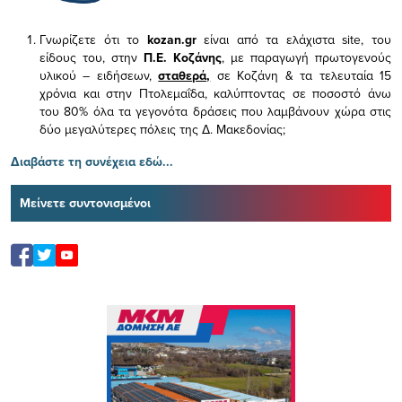
Γνωρίζετε ότι το
kozan.gr
είναι από τα ελάχιστα
site, του
είδους του,
στην
Π.Ε. Κοζάνης
, με παραγωγή πρωτογενούς
υλικού – ειδήσεων,
σταθερά,
σε Κοζάνη & τα τελευταία 15
χρόνια και στην Πτολεμαΐδα, καλύπτοντας σε ποσοστό άνω
του 80% όλα τα γεγονότα δράσεις που λαμβάνουν χώρα στις
δύο μεγαλύτερες πόλεις της Δ. Μακεδονίας;
Διαβάστε τη συνέχεια εδώ...
Μείνετε συντονισμένοι