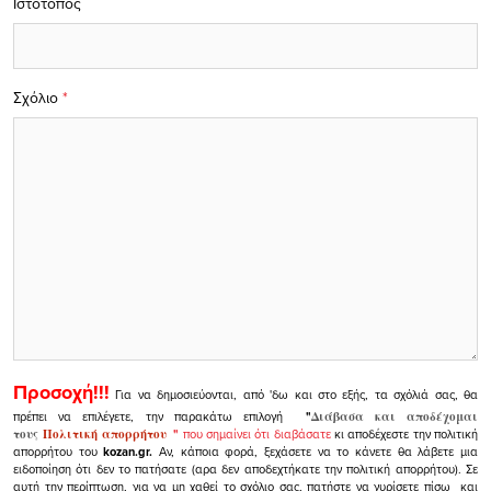
Ιστότοπος
Σχόλιο
*
Προσοχή!!!
Για να δημοσιεύονται, από 'δω και στο εξής, τα σχόλιά σας, θα
πρέπει να επιλέγετε, την παρακάτω επιλογή
"
Διάβασα και αποδέχομαι
τους
Πολιτική απορρήτου
"
που σημαίνει ότι διαβάσατε
κι αποδέχεστε την πολιτική
απορρήτου του
kozan.gr.
Αν, κάποια φορά, ξεχάσετε να το κάνετε θα λάβετε μια
ειδοποίηση ότι δεν το πατήσατε (αρα δεν αποδεχτήκατε την πολιτική απορρήτου). Σε
αυτή την περίπτωση, για να μη χαθεί το σχόλιο σας, πατήστε να γυρίσετε πίσω και