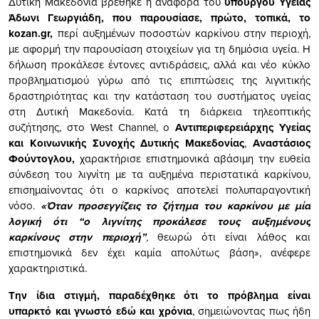
Δυτική Μακεδονία βρέθηκε η αναφορά του
υπουργού Υγείας
Άδωνι Γεωργιάδη, που παρουσίασε, πρώτο, τοπικά, το
kozan.gr,
περί αυξημένων ποσοστών καρκίνου στην περιοχή,
με αφορμή την παρουσίαση στοιχείων για τη δημόσια υγεία. Η
δήλωση προκάλεσε έντονες αντιδράσεις, αλλά και νέο κύκλο
προβληματισμού γύρω από τις επιπτώσεις της λιγνιτικής
δραστηριότητας και την κατάσταση του συστήματος υγείας
στη Δυτική Μακεδονία. Κατά τη διάρκεια τηλεοπτικής
συζήτησης, στο West Channel, ο
Aντιπεριφερειάρχης Υγείας
και Κοινωνικής Συνοχής Δυτικής Μακεδονίας
,
Αναστάσιος
Φούντογλου,
χαρακτήρισε επιστημονικά αβάσιμη την ευθεία
σύνδεση του λιγνίτη με τα αυξημένα περιστατικά καρκίνου,
επισημαίνοντας ότι ο καρκίνος αποτελεί πολυπαραγοντική
νόσο.
«Όταν προσεγγίζεις το ζήτημα του καρκίνου με μία
λογική ότι “ο λιγνίτης προκάλεσε τους αυξημένους
καρκίνους στην περιοχή”
,
θεωρώ ότι είναι λάθος και
επιστημονικά δεν έχει καμία απολύτως βάση», ανέφερε
χαρακτηριστικά.
Την ίδια στιγμή, παραδέχθηκε ότι το πρόβλημα είναι
υπαρκτό και γνωστό εδώ και χρόνια
, σημειώνοντας πως ήδη