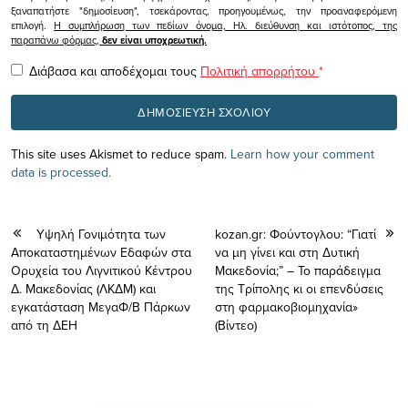
ξαναπατήστε "δημοσίευση", τσεκάροντας, προηγουμένως, την προαναφερόμενη
επιλογή.
Η συμπλήρωση των πεδίων όνομα, Ηλ. διεύθυνση και ιστότοπος, της
παραπάνω φόρμας,
δεν είναι υποχρεωτική.
Διάβασα και αποδέχομαι τους
Πολιτική απορρήτου
*
This site uses Akismet to reduce spam.
Learn how your comment
data is processed.
Υψηλή Γονιμότητα των
kozan.gr: Φούντογλου: “Γιατί
Αποκαταστημένων Εδαφών στα
να μη γίνει και στη Δυτική
Ορυχεία του Λιγνιτικού Κέντρου
Μακεδονία;” – Το παράδειγμα
Δ. Μακεδονίας (ΛΚΔΜ) και
της Τρίπολης κι οι επενδύσεις
εγκατάσταση ΜεγαΦ/Β Πάρκων
στη φαρμακοβιομηχανία»
από τη ΔΕΗ
(Βίντεο)