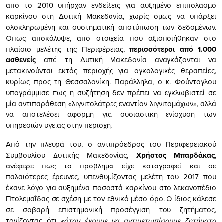
από το 2010 υπήρχαν ενδείξεις για αυξημένο επιπολασμό
καρκίνου στη Δυτική Μακεδονία, χωρίς όμως να υπάρξει
ολοκληρωμένη και συστηματική αποτύπωση των δεδομένων.
Όπως αποκάλυψε, από στοιχεία που αξιοποιήθηκαν στο
πλαίσιο μελέτης της Περιφέρειας,
περισσότεροι από 1.000
ασθενείς
από τη Δυτική Μακεδονία αναγκάζονται να
μετακινούνται εκτός περιοχής για ογκολογικές θεραπείες,
κυρίως προς τη Θεσσαλονίκη. Παράλληλα, ο κ. Φούντογλου
υπογράμμισε πως η συζήτηση δεν πρέπει να εγκλωβιστεί σε
μία αντιπαράθεση «λιγνιτολάτρες εναντίον λιγνιτομάχων», αλλά
να αποτελέσει αφορμή για ουσιαστική ενίσχυση των
υπηρεσιών υγείας στην περιοχή.
Από την πλευρά του, ο αντιπρόεδρος του Περιφερειακού
Συμβουλίου Δυτικής Μακεδονίας,
Χρήστος Μπαρδάκας
,
ανέφερε πως το πρόβλημα είχε καταγραφεί και σε
παλαιότερες έρευνες, υπενθυμίζοντας μελέτη του 2017 που
έκανε λόγο για αυξημένα ποσοστά καρκίνου στο λεκανοπέδιο
Πτολεμαΐδας σε σχέση με τον εθνικό μέσο όρο. Ο ίδιος κάλεσε
σε σοβαρή επιστημονική προσέγγιση του ζητήματος,
τονίζοντας ότι
«όταν έχουμε να αντιμετωπίσουμε ζητήματα