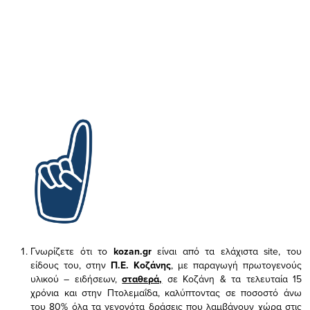
Γνωρίζετε ότι το
kozan.gr
είναι από τα ελάχιστα
site, του
είδους του,
στην
Π.Ε. Κοζάνης
, με παραγωγή πρωτογενούς
υλικού – ειδήσεων,
σταθερά,
σε Κοζάνη & τα τελευταία 15
χρόνια και στην Πτολεμαΐδα, καλύπτοντας σε ποσοστό άνω
του 80% όλα τα γεγονότα δράσεις που λαμβάνουν χώρα στις