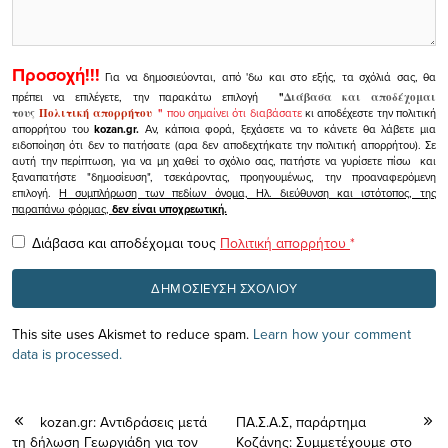
Προσοχή!!!
Για να δημοσιεύονται, από 'δω και στο εξής, τα σχόλιά σας, θα
πρέπει να επιλέγετε, την παρακάτω επιλογή
"
Διάβασα και αποδέχομαι
τους
Πολιτική απορρήτου
"
που σημαίνει ότι διαβάσατε
κι αποδέχεστε την πολιτική
απορρήτου του
kozan.gr.
Αν, κάποια φορά, ξεχάσετε να το κάνετε θα λάβετε μια
ειδοποίηση ότι δεν το πατήσατε (αρα δεν αποδεχτήκατε την πολιτική απορρήτου). Σε
αυτή την περίπτωση, για να μη χαθεί το σχόλιο σας, πατήστε να γυρίσετε πίσω και
ξαναπατήστε "δημοσίευση", τσεκάροντας, προηγουμένως, την προαναφερόμενη
επιλογή.
Η συμπλήρωση των πεδίων όνομα, Ηλ. διεύθυνση και ιστότοπος, της
παραπάνω φόρμας,
δεν είναι υποχρεωτική.
Διάβασα και αποδέχομαι τους
Πολιτική απορρήτου
*
This site uses Akismet to reduce spam.
Learn how your comment
data is processed.
kozan.gr: Αντιδράσεις μετά
ΠΑ.Σ.Α.Σ, παράρτημα
τη δήλωση Γεωργιάδη για τον
Κοζάνης: Συμμετέχουμε στο