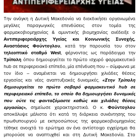
Την ανάγκη η Δυτική Μακεδονία να διεκδικήσει οργανωμένα
μεγάλες παραγωγικές επενδύσεις στον τομέα της
φαρμακοβιομηχανίας & αμυντικής βιομηχανίας ανέδειξε ο
Αντιπεριφερειάρχης Υγείας και Κοινωνικής Συνοχής,
Αναστάσιος Φούντογλου
, κατά την παρουσία του στον
τηλεοπτικό σταθμό West
, φέρνοντας ως παράδειγμα την
Τρίπολη
όπου δημιουργείται το πρώτο ισχυρό φαρμακευτικό
hub σε περιφερειακό επίπεδο, μία επένδυση που – σύμφωνα με
τον ίδιο – αναμένεται να δημιουργήσει χιλιάδες θέσεις
εργασίας και νέες αναπτυξιακές δυναμικές.
«Στην Τρίπολη
δημιουργείται το πρώτο σοβαρό φαρμακευτικό hub σε
περιφερειακό επίπεδο, το οποίο θα δημιουργήσει δυναμικές
που ούτε τις φανταζόμαστε καθώς και χιλιάδες θέσεις
εργασίας»
,
σημείωσε χαρακτηριστικά. Ο κ.
Φούντογλου
αποκάλυψε μάλιστα ότι κατά τη διάρκεια συνάντησης του
πρωθυπουργού με εκπροσώπους της φαρμακοβιομηχανίας
τέθηκε ανοιχτά το ερώτημα αν ένα αντίστοιχο εγχείρημα θα
μπορούσε να αναπτυχθεί και στη Δυτική Μακεδονία. Στο