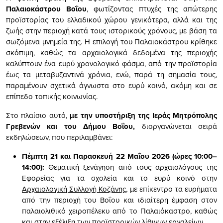
Παλαιοκάστρου Βοΐου
, φωτίζοντας πτυχές της απώτερης
προϊστορίας του ελλαδικού χώρου γενικότερα, αλλά και της
ζωής στην περιοχή κατά τους ιστορικούς χρόνους, με βάση τα
σωζόμενα μνημεία της. Η επιλογή του Παλαιοκάστρου κρίθηκε
σκόπιμη, καθώς τα αρχαιολογικά δεδομένα της περιοχής
καλύπτουν ένα ευρύ χρονολογικό φάσμα, από την προϊστορία
έως τα μεταβυζαντινά χρόνια, ενώ, παρά τη σημασία τους,
παραμένουν σχετικά άγνωστα στο ευρύ κοινό, ακόμη και σε
επίπεδο τοπικής κοινωνίας.
Στο πλαίσιο αυτό,
με την υποστήριξη της Ιεράς Μητρόπολης
Γρεβενών και του Δήμου Βοΐου,
διοργανώνεται σειρά
εκδηλώσεων, που περιλαμβάνει:
Πέμπτη 21 και Παρασκευή 22 Μαΐου 2026 (ώρες 10:00–
14:00):
Θεματική ξενάγηση από τους αρχαιολόγους της
Εφορείας για τα σχολεία και το ευρύ κοινό στην
Αρχαιολογική Συλλογή Κοζάνης
, με επίκεντρο τα ευρήματα
από την περιοχή του Βοΐου και ιδιαίτερη έμφαση στον
παλαιολιθικό χειροπέλεκυ από το Παλαιόκαστρο, καθώς
και στην εξέλιξη των προϊστορικών λίθινων εργαλείων.