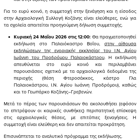
Για το ευρύ κοινό, η συμμετοχή στην ξενάγηση και η είσοδος
στην Αρχαιολογική Συλλογή Κοζάνης είναι ελεύθερες, ενώ για
τα σχολεία απαιτείται προηγούμενη δήλωση συμμετοχής.
Κυριακή 24 Μαΐου 2026 στις 12:00:
Θα πραγματοποιηθεί
εκδήλωση στο Παλαιόκαστρο Βοΐου,
στην αίθουσα
εκδηλώσεων της ενοριακής εκκλησίας του Ι.Ν. Αγίου
Ιωάννη του Προδρόμου Παλαιοκάστρου
. Η εκδήλωση
απευθύνεται στο ευρύ κοινό και περιλαμβάνει
παρουσιάσεις σχετικά με τα αρχαιολογικά δεδομένα της
περιοχής (θέση Φτεροσάκκος, κάστρο Γλα
Παλαιοκάστρου, Ι.Ν. Αγίου Ιωάννη Προδρόμου), καθώς
και το Γεωπάρκο Κοζάνης–Γρεβενών.
Μετά το πέρας των παρουσιάσεων θα ακολουθήσει (εφόσον
το επιτρέψουν οι καιρικές συνθήκες) περιπατητική επίσκεψη
στις αρχαιολογικές θέσεις, με επιτόπιες ξεναγήσεις. Η
συμμετοχή είναι ελεύθερη και δεν απαιτείται προκράτηση.
Επισυνάπτεται το αναλυτικό πρόγραμμα της εκδήλωσης.