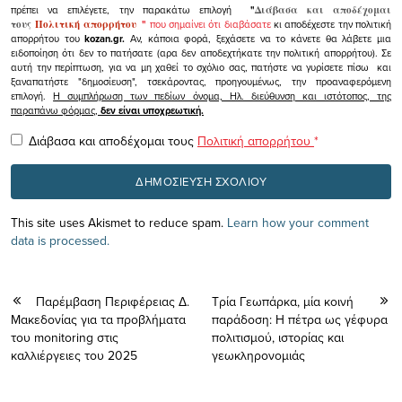
πρέπει να επιλέγετε, την παρακάτω επιλογή
"
Διάβασα και αποδέχομαι
τους
Πολιτική απορρήτου
"
που σημαίνει ότι διαβάσατε
κι αποδέχεστε την πολιτική
απορρήτου του
kozan.gr.
Αν, κάποια φορά, ξεχάσετε να το κάνετε θα λάβετε μια
ειδοποίηση ότι δεν το πατήσατε (αρα δεν αποδεχτήκατε την πολιτική απορρήτου). Σε
αυτή την περίπτωση, για να μη χαθεί το σχόλιο σας, πατήστε να γυρίσετε πίσω και
ξαναπατήστε "δημοσίευση", τσεκάροντας, προηγουμένως, την προαναφερόμενη
επιλογή.
Η συμπλήρωση των πεδίων όνομα, Ηλ. διεύθυνση και ιστότοπος, της
παραπάνω φόρμας,
δεν είναι υποχρεωτική.
Διάβασα και αποδέχομαι τους
Πολιτική απορρήτου
*
This site uses Akismet to reduce spam.
Learn how your comment
data is processed.
Παρέμβαση Περιφέρειας Δ.
Τρία Γεωπάρκα, μία κοινή
Μακεδονίας για τα προβλήματα
παράδοση: Η πέτρα ως γέφυρα
του monitoring στις
πολιτισμού, ιστορίας και
καλλιέργειες του 2025
γεωκληρονομιάς