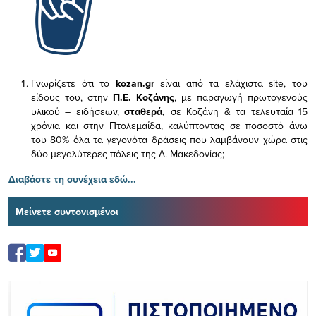
Γνωρίζετε ότι το
kozan.gr
είναι από τα ελάχιστα
site, του
είδους του,
στην
Π.Ε. Κοζάνης
, με παραγωγή πρωτογενούς
υλικού – ειδήσεων,
σταθερά,
σε Κοζάνη & τα τελευταία 15
χρόνια και στην Πτολεμαΐδα, καλύπτοντας σε ποσοστό άνω
του 80% όλα τα γεγονότα δράσεις που λαμβάνουν χώρα στις
δύο μεγαλύτερες πόλεις της Δ. Μακεδονίας;
Διαβάστε τη συνέχεια εδώ...
Μείνετε συντονισμένοι