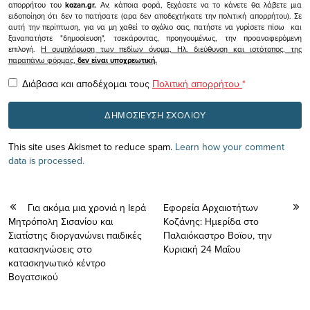
απορρήτου του
kozan.gr.
Αν, κάποια φορά, ξεχάσετε να το κάνετε θα λάβετε μια
ειδοποίηση ότι δεν το πατήσατε (αρα δεν αποδεχτήκατε την πολιτική απορρήτου). Σε
αυτή την περίπτωση, για να μη χαθεί το σχόλιο σας, πατήστε να γυρίσετε πίσω και
ξαναπατήστε "δημοσίευση", τσεκάροντας, προηγουμένως, την προαναφερόμενη
επιλογή.
Η συμπλήρωση των πεδίων όνομα, Ηλ. διεύθυνση και ιστότοπος, της
παραπάνω φόρμας,
δεν είναι υποχρεωτική.
Διάβασα και αποδέχομαι τους
Πολιτική απορρήτου
*
This site uses Akismet to reduce spam.
Learn how your comment
data is processed.
Για ακόμα μια χρονιά η Ιερά
Εφορεία Αρχαιοτήτων
Μητρόπολη Σισανίου και
Κοζάνης: Ημερίδα στο
Σιατίστης διοργανώνει παιδικές
Παλαιόκαστρο Βοϊου, την
κατασκηνώσεις στο
Κυριακή 24 Μαΐου
κατασκηνωτικό κέντρο
Βογατσικού