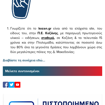
Γνωρίζετε ότι το
kozan.gr
είναι από τα ελάχιστα
site, του
είδους του,
στην
Π.Ε. Κοζάνης
, με παραγωγή πρωτογενούς
υλικού – ειδήσεων,
σταθερά,
σε Κοζάνη & τα τελευταία 15
χρόνια και στην Πτολεμαΐδα, καλύπτοντας σε ποσοστό άνω
του 80% όλα τα γεγονότα δράσεις που λαμβάνουν χώρα στις
δύο μεγαλύτερες πόλεις της Δ. Μακεδονίας;
Διαβάστε τη συνέχεια εδώ...
Μείνετε συντονισμένοι