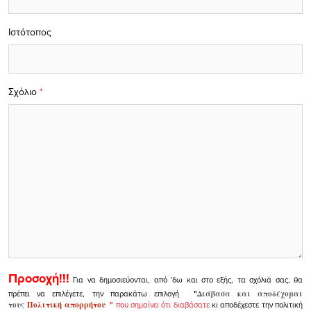
Ιστότοπος
Σχόλιο
*
Προσοχή!!!
Για να δημοσιεύονται, από 'δω και στο εξής, τα σχόλιά σας, θα
πρέπει να επιλέγετε, την παρακάτω επιλογή
"
Διάβασα και αποδέχομαι
τους
Πολιτική απορρήτου
"
που σημαίνει ότι διαβάσατε
κι αποδέχεστε την πολιτική