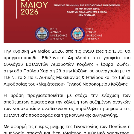
Την Κυριακή 24 Μαΐου 2026, από τις 09:30 έως τις 13:30, θα
πραγματοποιηθεί Εθελοντική Αιμοδοσία στα γραφεία του
Συλλόγου Εθελοντών Αιμοδοτών Κοζάνης «Γέφυρα Ζωής»,
στην οδό Παύλου Χαρίση 23 στην Κοζάνη, σε συνεργασία με το
Π.Ε.Ν., το Σ.Πο.Σ. Δυτικής Μακεδονίας & Ηπείρου και το Τμήμα
Αιμοδοσίας του «Μαμάτσειου» Γενικού Νοσοκομείου Κοζάνης.
Η δράση πραγματοποιείται με στόχο την ενίσχυση των
αποθεμάτων αίματος και την κάλυψη των αυξημένων αναγκών
των νοσοκομείων, αναδεικνύοντας παράλληλα τη σημασία της
εθελοντικής προσφοράς και της κοινωνικής αλληλεγγύης.
Με αφορμή τις ημέρες μνήμης της Γενοκτονίας των Ποντίων, η
αιμοδοσία αποκτά και έναν ιδιαίτερο συμβολικό χαρακτήρα,