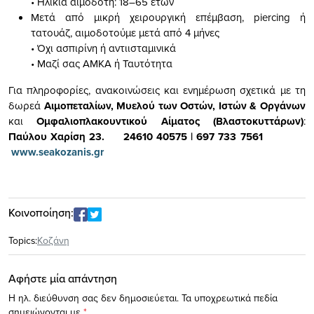
• Ηλικία αιμοδότη: 18–65 ετών
Μετά από μικρή χειρουργική επέμβαση, piercing ή
τατουάζ, αιμοδοτούμε μετά από 4 μήνες
• Όχι ασπιρίνη ή αντιισταμινικά
• Μαζί σας ΑΜΚΑ ή Ταυτότητα
Για πληροφορίες, ανακοινώσεις και ενημέρωση σχετικά με τη
δωρεά
Αιμοπεταλίων, Μυελού των Οστών, Ιστών & Οργάνων
και
Ομφαλιοπλακουντικού Αίματος (Βλαστοκυττάρων)
:
Παύλου Χαρίση 23.
24610 40575 | 697 733 7561
www.seakozanis.gr
Κοινοποίηση:
Topics:
Κοζάνη
Αφήστε μία απάντηση
Η ηλ. διεύθυνση σας δεν δημοσιεύεται.
Τα υποχρεωτικά πεδία
σημειώνονται με
*