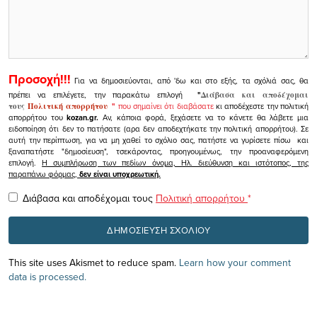
Προσοχή!!!
Για να δημοσιεύονται, από 'δω και στο εξής, τα σχόλιά σας, θα
πρέπει να επιλέγετε, την παρακάτω επιλογή
"
Διάβασα και αποδέχομαι
τους
Πολιτική απορρήτου
"
που σημαίνει ότι διαβάσατε
κι αποδέχεστε την πολιτική
απορρήτου του
kozan.gr.
Αν, κάποια φορά, ξεχάσετε να το κάνετε θα λάβετε μια
ειδοποίηση ότι δεν το πατήσατε (αρα δεν αποδεχτήκατε την πολιτική απορρήτου). Σε
αυτή την περίπτωση, για να μη χαθεί το σχόλιο σας, πατήστε να γυρίσετε πίσω και
ξαναπατήστε "δημοσίευση", τσεκάροντας, προηγουμένως, την προαναφερόμενη
επιλογή.
Η συμπλήρωση των πεδίων όνομα, Ηλ. διεύθυνση και ιστότοπος, της
παραπάνω φόρμας,
δεν είναι υποχρεωτική.
Διάβασα και αποδέχομαι τους
Πολιτική απορρήτου
*
This site uses Akismet to reduce spam.
Learn how your comment
data is processed.