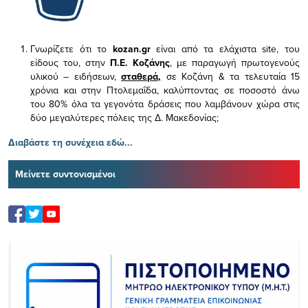
Γνωρίζετε ότι το
kozan.gr
είναι από τα ελάχιστα
site, του
είδους του,
στην
Π.Ε. Κοζάνης
, με παραγωγή πρωτογενούς
υλικού – ειδήσεων,
σταθερά,
σε Κοζάνη & τα τελευταία 15
χρόνια και στην Πτολεμαΐδα, καλύπτοντας σε ποσοστό άνω
του 80% όλα τα γεγονότα δράσεις που λαμβάνουν χώρα στις
δύο μεγαλύτερες πόλεις της Δ. Μακεδονίας;
Διαβάστε τη συνέχεια εδώ...
Μείνετε συντονισμένοι