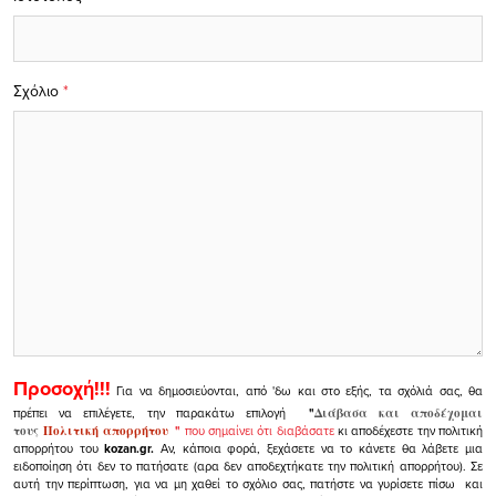
Σχόλιο
*
Προσοχή!!!
Για να δημοσιεύονται, από 'δω και στο εξής, τα σχόλιά σας, θα
πρέπει να επιλέγετε, την παρακάτω επιλογή
"
Διάβασα και αποδέχομαι
τους
Πολιτική απορρήτου
"
που σημαίνει ότι διαβάσατε
κι αποδέχεστε την πολιτική
απορρήτου του
kozan.gr.
Αν, κάποια φορά, ξεχάσετε να το κάνετε θα λάβετε μια
ειδοποίηση ότι δεν το πατήσατε (αρα δεν αποδεχτήκατε την πολιτική απορρήτου). Σε
αυτή την περίπτωση, για να μη χαθεί το σχόλιο σας, πατήστε να γυρίσετε πίσω και