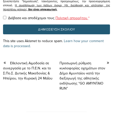
ξαναπατήστε "δημοσίευση", τσεκάροντας, προηγουμένως, την προαναφερόμενη
επιλογή.
Η συμπλήρωση των πεδίων όνομα, Ηλ. διεύθυνση και ιστότοπος, της
παραπάνω φόρμας,
δεν είναι υποχρεωτική.
Διάβασα και αποδέχομαι τους
Πολιτική απορρήτου
*
This site uses Akismet to reduce spam.
Learn how your comment
data is processed.
Εθελοντική Αιμοδοσία σε
Προσωρινή ρύθμιση
συνεργασία με το Π.Ε.Ν. και το
κυκλοφορίας οχημάτων στον
Σ.Πο.Σ. Δυτικής Μακεδονίας &
Δήμο Αμυνταίου κατά την
Ηπείρου, την Κυριακή 24 Μαΐου
διεξαγωγή της αθλητικής
εκδήλωσης “GO AMYNTAIO
RUN”