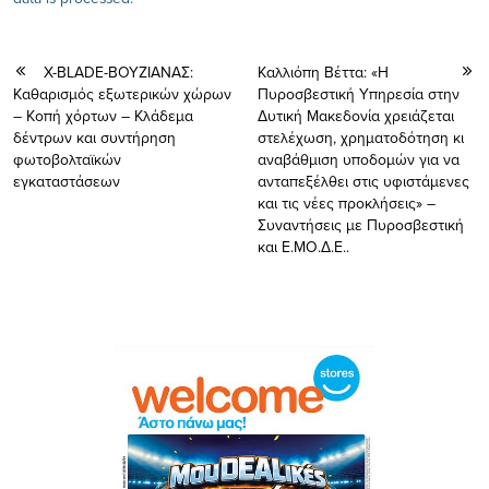
X-BLADE-ΒΟΥΖΙΑΝΑΣ:
Καλλιόπη Βέττα: «Η
Kαθαρισμός εξωτερικών χώρων
Πυροσβεστική Υπηρεσία στην
– Κοπή χόρτων – Κλάδεμα
Δυτική Μακεδονία χρειάζεται
δέντρων και συντήρηση
στελέχωση, χρηματοδότηση κι
φωτοβολταϊκών
αναβάθμιση υποδομών για να
εγκαταστάσεων
ανταπεξέλθει στις υφιστάμενες
και τις νέες προκλήσεις» –
Συναντήσεις με Πυροσβεστική
και Ε.ΜΟ.Δ.Ε..