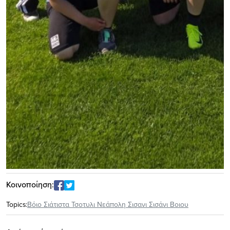
Κοινοποίηση:
Topics:
Βόιο Σιάτιστα Τσοτυλι Νεάπολη Σισανι Σισάνι Βοιου