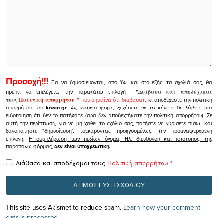
Προσοχή!!!
Για να δημοσιεύονται, από 'δω και στο εξής, τα σχόλιά σας, θα
πρέπει να επιλέγετε, την παρακάτω επιλογή
"
Διάβασα και αποδέχομαι
τους
Πολιτική απορρήτου
"
που σημαίνει ότι διαβάσατε
κι αποδέχεστε την πολιτική
απορρήτου του
kozan.gr.
Αν, κάποια φορά, ξεχάσετε να το κάνετε θα λάβετε μια
ειδοποίηση ότι δεν το πατήσατε (αρα δεν αποδεχτήκατε την πολιτική απορρήτου). Σε
αυτή την περίπτωση, για να μη χαθεί το σχόλιο σας, πατήστε να γυρίσετε πίσω και
ξαναπατήστε "δημοσίευση", τσεκάροντας, προηγουμένως, την προαναφερόμενη
επιλογή.
Η συμπλήρωση των πεδίων όνομα, Ηλ. διεύθυνση και ιστότοπος, της
παραπάνω φόρμας,
δεν είναι υποχρεωτική.
Διάβασα και αποδέχομαι τους
Πολιτική απορρήτου
*
This site uses Akismet to reduce spam.
Learn how your comment
data is processed.