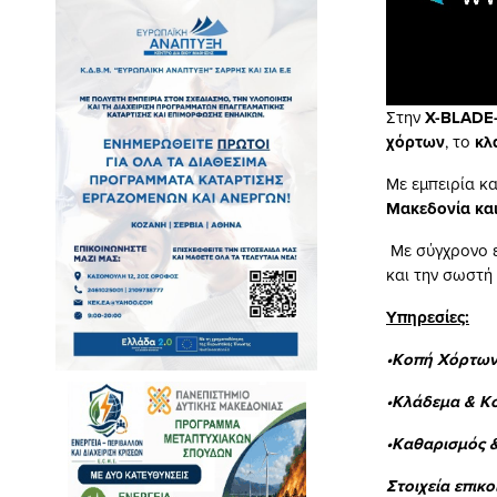
Στην
X-BLADE
χόρτων
, το
κλ
Με εμπειρία κα
Μακεδονία και
Με σύγχρονο ε
και την σωστή
Υπηρεσίες:
•Κοπή Χόρτων
•Κλάδεμα & Κ
•Καθαρισμός 
Στοιχεία επικο