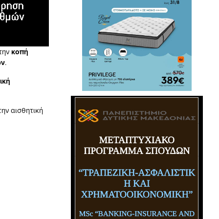
 την
κοπή
ων
.
ική
την αισθητική