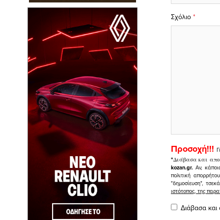
Σχόλιο
*
Προσοχή!!!
Γ
"
Διάβασα και απο
kozan.gr.
Αν, κάποι
πολιτική απορρήτο
"δημοσίευση", τσεκ
ιστότοπος, της πα
Διάβασα και