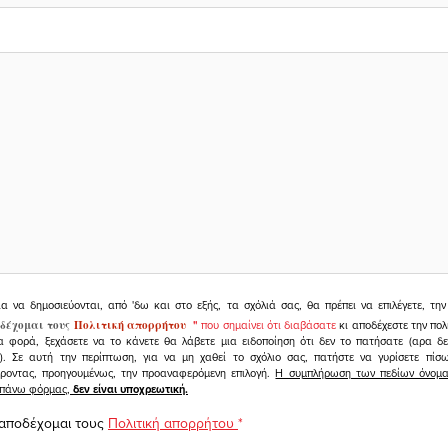
ια να δημοσιεύονται, από 'δω και στο εξής, τα σχόλιά σας, θα πρέπει να επιλέγετε, τ
δέχομαι τους
Πολιτική απορρήτου
"
που σημαίνει ότι διαβάσατε
κι αποδέχεστε την πολ
α φορά, ξεχάσετε να το κάνετε θα λάβετε μια ειδοποίηση ότι δεν το πατήσατε (αρα δ
υ). Σε αυτή την περίπτωση, για να μη χαθεί το σχόλιο σας, πατήστε να γυρίσετε πί
άροντας, προηγουμένως, την προαναφερόμενη επιλογή.
Η συμπλήρωση των πεδίων όνομα,
ραπάνω φόρμας,
δεν είναι υποχρεωτική.
 αποδέχομαι τους
Πολιτική απορρήτου
*