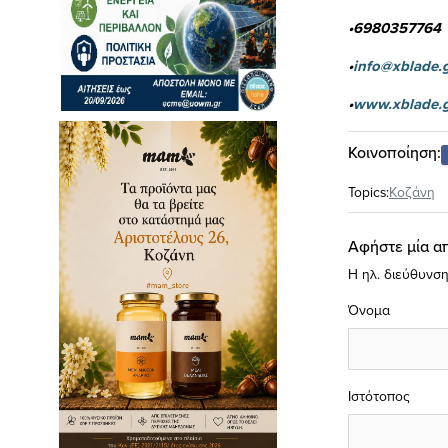
•6980357764
•
info@xblade.
•
www.xblade.
Κοινοποίηση:
Topics:
Κοζάνη
Αφήστε μία α
Η ηλ. διεύθυνση
Όνομα
Ιστότοπος