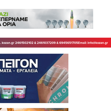
. kozan.gr 2461502102 & 2461037209 & 6945651705
Email:
info@kozan.gr