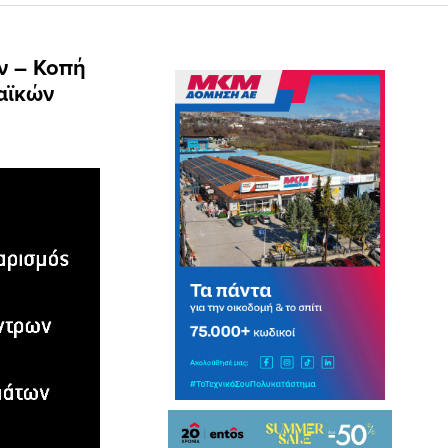
ν – Κοπή
αϊκών