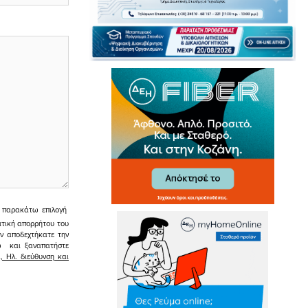
ην παρακάτω επιλογή
ιτική απορρήτου του
εν αποδεχτήκατε την
σω και ξαναπατήστε
 Ηλ. διεύθυνση και