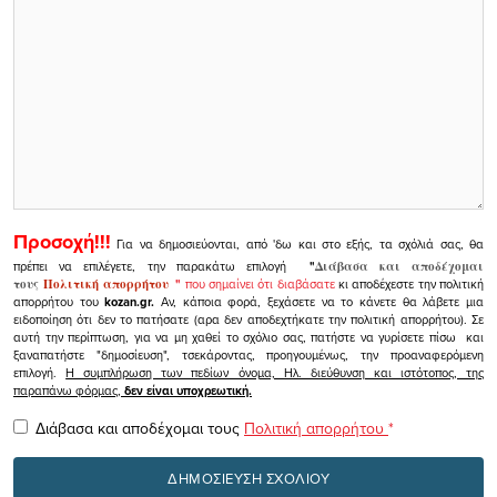
Προσοχή!!!
Για να δημοσιεύονται, από 'δω και στο εξής, τα σχόλιά σας, θα
πρέπει να επιλέγετε, την παρακάτω επιλογή
"
Διάβασα και αποδέχομαι
τους
Πολιτική απορρήτου
"
που σημαίνει ότι διαβάσατε
κι αποδέχεστε την πολιτική
απορρήτου του
kozan.gr.
Αν, κάποια φορά, ξεχάσετε να το κάνετε θα λάβετε μια
ειδοποίηση ότι δεν το πατήσατε (αρα δεν αποδεχτήκατε την πολιτική απορρήτου). Σε
αυτή την περίπτωση, για να μη χαθεί το σχόλιο σας, πατήστε να γυρίσετε πίσω και
ξαναπατήστε "δημοσίευση", τσεκάροντας, προηγουμένως, την προαναφερόμενη
επιλογή.
Η συμπλήρωση των πεδίων όνομα, Ηλ. διεύθυνση και ιστότοπος, της
παραπάνω φόρμας,
δεν είναι υποχρεωτική.
Διάβασα και αποδέχομαι τους
Πολιτική απορρήτου
*