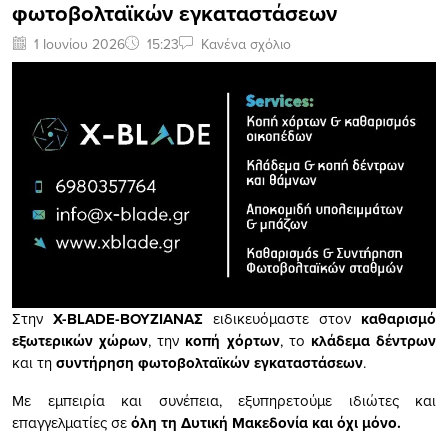
φωτοβολταϊκών εγκαταστάσεων
1 Ιουνίου 2026
15:23
Κανένα σχόλιο
Στην
X-BLADE-ΒΟΥΖΙΑΝΑΣ
ειδικευόμαστε στον
καθαρισμό
εξωτερικών χώρων
, την
κοπή χόρτων
, το
κλάδεμα δέντρων
και τη
συντήρηση φωτοβολταϊκών εγκαταστάσεων
.
Με εμπειρία και συνέπεια, εξυπηρετούμε ιδιώτες και
επαγγελματίες σε
ό
λη τη Δυτική Μακεδονία και όχι μόνο.