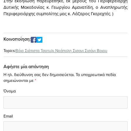
Στην εκδήλωση παρευρέθηκε, εκ μέρους του Περιφερειάρχη
Δυτικής Μακεδονίας κ. Γεωργίου Αμανατίδη, ο Αναπληρωτής
Περιφερειάρχης συμπολίτης μας κ. Λάζαρος Γκερεχτές. )
Κοινοποίηση:
Topics:
Βόιο Σιάτιστα Τσοτυλι Νεάπολη Σισανι Σισάνι Βοιου
Αφήστε μία απάντηση
Η ηλ. διεύθυνση σας δεν δημοσιεύεται.
Τα υποχρεωτικά πεδία
σημειώνονται με
*
Όνομα
Email