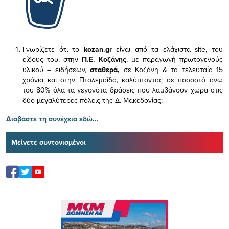
Γνωρίζετε ότι το
kozan.gr
είναι από τα ελάχιστα
site, του
είδους του,
στην
Π.Ε. Κοζάνης
, με παραγωγή πρωτογενούς
υλικού – ειδήσεων,
σταθερά,
σε Κοζάνη & τα τελευταία 15
χρόνια και στην Πτολεμαΐδα, καλύπτοντας σε ποσοστό άνω
του 80% όλα τα γεγονότα δράσεις που λαμβάνουν χώρα στις
δύο μεγαλύτερες πόλεις της Δ. Μακεδονίας;
Διαβάστε τη συνέχεια εδώ...
Μείνετε συντονισμένοι