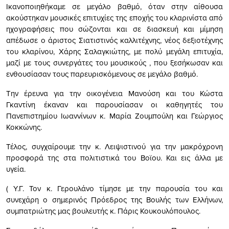
Ικανοποιηθήκαμε σε μεγάλο βαθμό, όταν στην αίθουσα
ακούστηκαν μουσικές επιτυχίες της εποχής του κλαρινίστα από
ηχογραφήσεις που σώζονται και σε διασκευή και μίμηση
απέδωσε ο άριστος Σιατιστινός καλλιτέχνης, νέος δεξιοτέχνης
του κλαρίνου, Χάρης Σαλαγκιώτης, με πολύ μεγάλη επιτυχία,
μαζί με τους συνεργάτες του μουσικούς , που ξεσήκωσαν και
ενθουσίασαν τους παρευρισκόμενους σε μεγάλο βαθμό.
Την έρευνα για την οικογένεια Μανούση και του Κώστα
Γκαντίνη έκαναν και παρουσίασαν οι καθηγητές του
Πανεπιστημίου Ιωαννίνων κ. Μαρία Ζουμπούλη και Γεώργιος
Κοκκώνης.
Τέλος, συγχαίρουμε την κ. Λειψιστινού για την μακρόχρονη
προσφορά της στα πολιτιστικά του Βοϊου. Και εις άλλα με
υγεία.
( Υ.Γ. Τον κ. Γερουλάνο τίμησε με την παρουσία του και
συνεχάρη ο σημερινός Πρόεδρος της Βουλής των Ελλήνων,
συμπατριώτης μας βουλευτής κ. Πάρις Κουκουλόπουλος.