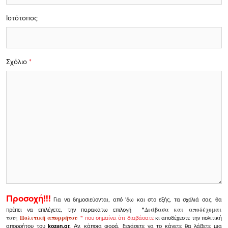
Ιστότοπος
Σχόλιο
*
Προσοχή!!!
Για να δημοσιεύονται, από 'δω και στο εξής, τα σχόλιά σας, θα
πρέπει να επιλέγετε, την παρακάτω επιλογή
"
Διάβασα και αποδέχομαι
τους
Πολιτική απορρήτου
"
που σημαίνει ότι διαβάσατε
κι αποδέχεστε την πολιτική
απορρήτου του
kozan.gr.
Αν, κάποια φορά, ξεχάσετε να το κάνετε θα λάβετε μια