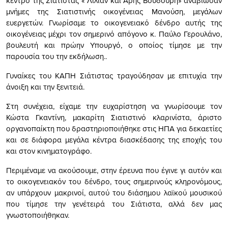
κέντρο της Σιάτιστας « Λίλιαν και Άρης Βουδούρη» αναβίωσαν
μνήμες της Σιατιστινής οικογένειας Μανούση, μεγάλων
ευεργετών. Γνωρίσαμε το οικογενειακό δένδρο αυτής της
οικογένειας μέχρι τον σημερινό απόγονο κ. Παύλο Γερουλάνο,
βουλευτή και πρώην Υπουργό, ο οποίος τίμησε με την
παρουσία του την εκδήλωση..
Γυναίκες του ΚΑΠΗ Σιάτιστας τραγούδησαν με επιτυχία την
άνοιξη και την ξενιτειά.
Στη συνέχεια, είχαμε την ευχαρίστηση να γνωρίσουμε τον
Κώστα Γκαντίνη, μακαρίτη Σιατιστινό κλαρινίστα, άριστο
οργανοπαίκτη που δραστηριοποιήθηκε στις ΗΠΑ για δεκαετίες
και σε διάφορα μεγάλα κέντρα διασκέδασης της εποχής του
και στον κινηματογράφο.
Περιμέναμε να ακούσουμε, στην έρευνα που έγινε γι αυτόν και
το οικογενειακόν του δένδρο, τους σημερινούς κληρονόμους,
αν υπάρχουν μακρινοί, αυτού του διάσημου λαϊκού μουσικού
που τίμησε την γενέτειρά του Σιάτιστα, αλλά δεν μας
γνωστοποιήθηκαν.