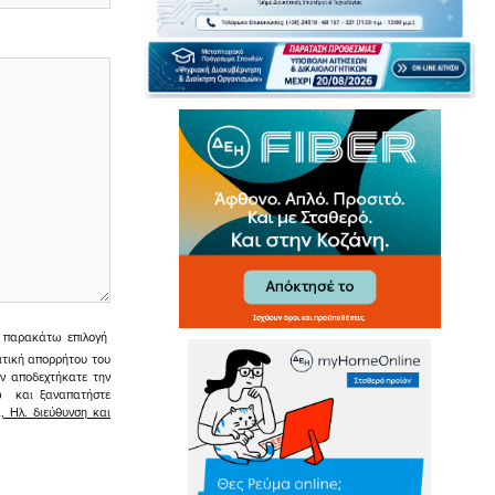
ην παρακάτω επιλογή
ιτική απορρήτου του
εν αποδεχτήκατε την
σω και ξαναπατήστε
 Ηλ. διεύθυνση και