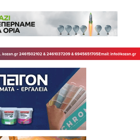
. kozan.gr 2461502102 & 2461037209 & 6945651705
Email:
info@kozan.gr