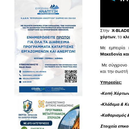
Στην
X-BLAD
χόρτων
, το
κλ
Με εμπειρία 
Μακεδονία και
Με σύγχρονο ε
και την σωστή
Υπηρεσίες:
•Κοπή Χόρτων
•Κλάδεμα & Κ
•Καθαρισμός 
Στοιχεία επικο