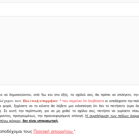
ια να δημοσιεύονται, από 'δω και στο εξής, τα σχόλιά σας, θα πρέπει να επιλέγετε, τ
δέχομαι τους
Πολιτική απορρήτου
"
που σημαίνει ότι διαβάσατε
κι αποδέχεστε την πολ
α φορά, ξεχάσετε να το κάνετε θα λάβετε μια ειδοποίηση ότι δεν το πατήσατε (αρα δ
υ). Σε αυτή την περίπτωση, για να μη χαθεί το σχόλιο σας, πατήστε να γυρίσετε πί
άροντας, προηγουμένως, την προαναφερόμενη επιλογή.
Η συμπλήρωση των πεδίων όνομα,
ραπάνω φόρμας,
δεν είναι υποχρεωτική.
 αποδέχομαι τους
Πολιτική απορρήτου
*