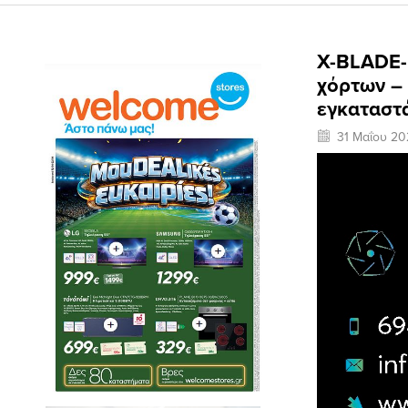
X-BLADE-
χόρτων –
εγκαταστ
31 Μαΐου 20