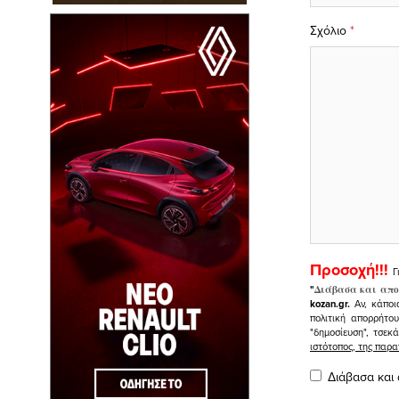
Σχόλιο
*
Προσοχή!!!
Γ
"
Διάβασα και απο
kozan.gr.
Αν, κάποι
πολιτική απορρήτο
"δημοσίευση", τσεκ
ιστότοπος, της πα
Διάβασα και