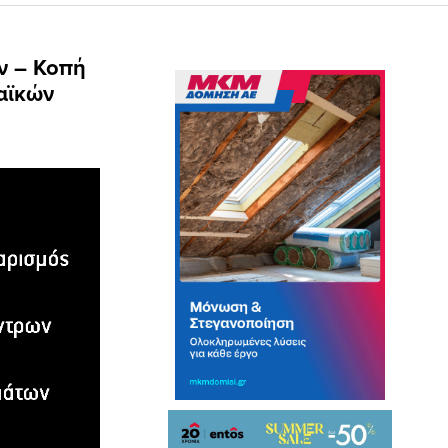
ν – Κοπή
αϊκών