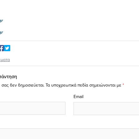
gr
gr
έματα
πάντηση
 σας δεν δημοσιεύεται.
Τα υποχρεωτικά πεδία σημειώνονται με
*
Email