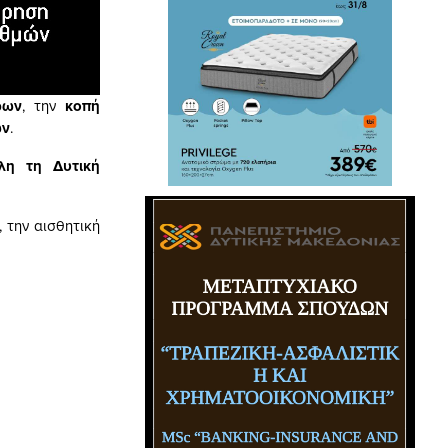
ρων
, την
κοπή
ων
.
λη τη Δυτική
 την αισθητική