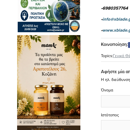
•6980357764
•
info@xblade.
•
www.xblade.
Κοινοποίηση:
Topics:
Γενικά Θ
Αφήστε μία α
Η ηλ. διεύθυνση
Όνομα
Ιστότοπος