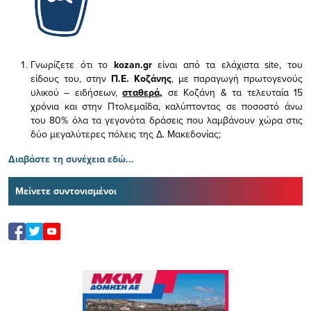
Γνωρίζετε ότι το
kozan.gr
είναι από τα ελάχιστα
site, του
είδους του,
στην
Π.Ε. Κοζάνης
, με παραγωγή πρωτογενούς
υλικού – ειδήσεων,
σταθερά,
σε Κοζάνη & τα τελευταία 15
χρόνια και στην Πτολεμαΐδα, καλύπτοντας σε ποσοστό άνω
του 80% όλα τα γεγονότα δράσεις που λαμβάνουν χώρα στις
δύο μεγαλύτερες πόλεις της Δ. Μακεδονίας;
Διαβάστε τη συνέχεια εδώ...
Μείνετε συντονισμένοι