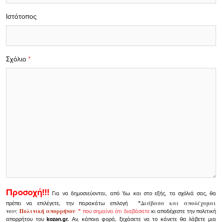
Ιστότοπος
Σχόλιο
*
Προσοχή!!!
Για να δημοσιεύονται, από 'δω και στο εξής, τα σχόλιά σας, θα
πρέπει να επιλέγετε, την παρακάτω επιλογή
"
Διάβασα και αποδέχομαι
τους
Πολιτική απορρήτου
"
που σημαίνει ότι διαβάσατε
κι αποδέχεστε την πολιτική
απορρήτου του
kozan.gr.
Αν, κάποια φορά, ξεχάσετε να το κάνετε θα λάβετε μια