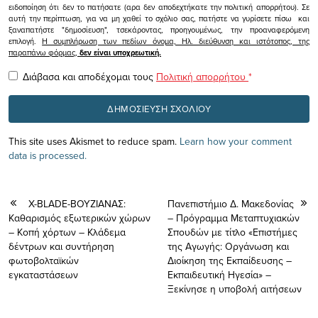
ειδοποίηση ότι δεν το πατήσατε (αρα δεν αποδεχτήκατε την πολιτική απορρήτου). Σε
αυτή την περίπτωση, για να μη χαθεί το σχόλιο σας, πατήστε να γυρίσετε πίσω και
ξαναπατήστε "δημοσίευση", τσεκάροντας, προηγουμένως, την προαναφερόμενη
επιλογή.
Η συμπλήρωση των πεδίων όνομα, Ηλ. διεύθυνση και ιστότοπος, της
παραπάνω φόρμας,
δεν είναι υποχρεωτική.
Διάβασα και αποδέχομαι τους
Πολιτική απορρήτου
*
This site uses Akismet to reduce spam.
Learn how your comment
data is processed.
X-BLADE-ΒΟΥΖΙΑΝΑΣ:
Πανεπιστήμιο Δ. Μακεδονίας
Kαθαρισμός εξωτερικών χώρων
– Πρόγραμμα Μεταπτυχιακών
– Κοπή χόρτων – Κλάδεμα
Σπουδών με τίτλο «Επιστήμες
δέντρων και συντήρηση
της Αγωγής: Οργάνωση και
φωτοβολταϊκών
Διοίκηση της Εκπαίδευσης –
εγκαταστάσεων
Εκπαιδευτική Ηγεσία» –
Ξεκίνησε η υποβολή αιτήσεων