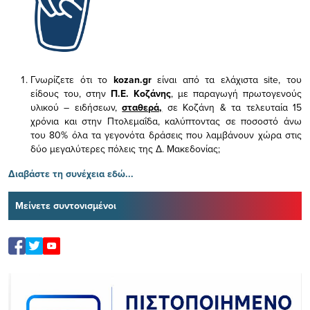
Γνωρίζετε ότι το
kozan.gr
είναι από τα ελάχιστα
site, του
είδους του,
στην
Π.Ε. Κοζάνης
, με παραγωγή πρωτογενούς
υλικού – ειδήσεων,
σταθερά,
σε Κοζάνη & τα τελευταία 15
χρόνια και στην Πτολεμαΐδα, καλύπτοντας σε ποσοστό άνω
του 80% όλα τα γεγονότα δράσεις που λαμβάνουν χώρα στις
δύο μεγαλύτερες πόλεις της Δ. Μακεδονίας;
Διαβάστε τη συνέχεια εδώ...
Μείνετε συντονισμένοι