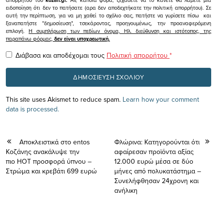
απορρήτου του
kozan.gr.
Αν, κάποια φορά, ξεχάσετε να το κάνετε θα λάβετε μια
ειδοποίηση ότι δεν το πατήσατε (αρα δεν αποδεχτήκατε την πολιτική απορρήτου). Σε
αυτή την περίπτωση, για να μη χαθεί το σχόλιο σας, πατήστε να γυρίσετε πίσω και
ξαναπατήστε "δημοσίευση", τσεκάροντας, προηγουμένως, την προαναφερόμενη
επιλογή.
Η συμπλήρωση των πεδίων όνομα, Ηλ. διεύθυνση και ιστότοπος, της
παραπάνω φόρμας,
δεν είναι υποχρεωτική.
Διάβασα και αποδέχομαι τους
Πολιτική απορρήτου
*
This site uses Akismet to reduce spam.
Learn how your comment
data is processed.
Αποκλειστικά στο entos
Φλώρινα: Κατηγορούνται ότι
Κοζάνης ανακάλυψε την
αφαίρεσαν προϊόντα αξίας
πιο HOT προσφορά ύπνου –
12.000 ευρώ μέσα σε δύο
Στρώμα και κρεβάτι 699 ευρώ
μήνες από πολυκατάστημα –
Συνελήφθησαν 24χρονη και
ανήλικη