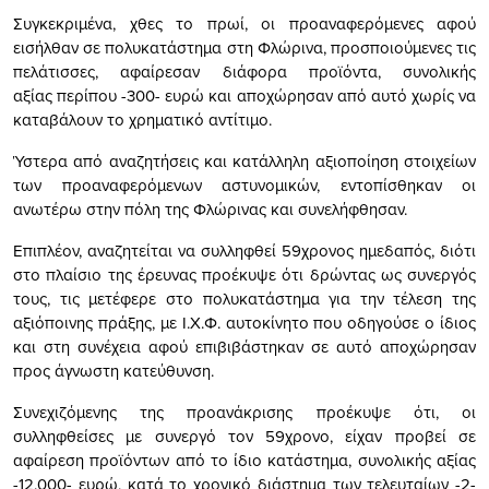
Συγκεκριμένα, χθες το πρωί, οι προαναφερόμενες αφού
εισήλθαν σε πολυκατάστημα στη Φλώρινα, προσποιούμενες τις
πελάτισσες, αφαίρεσαν διάφορα προϊόντα, συνολικής
αξίας περίπου -300- ευρώ και αποχώρησαν από αυτό χωρίς να
καταβάλουν το χρηματικό αντίτιμο.
Ύστερα από αναζητήσεις και κατάλληλη αξιοποίηση στοιχείων
των προαναφερόμενων αστυνομικών, εντοπίσθηκαν οι
ανωτέρω στην πόλη της Φλώρινας και συνελήφθησαν.
Επιπλέον, αναζητείται να συλληφθεί 59χρονος ημεδαπός, διότι
στο πλαίσιο της έρευνας προέκυψε ότι δρώντας ως συνεργός
τους, τις μετέφερε στο πολυκατάστημα για την τέλεση της
αξιόποινης πράξης, με Ι.Χ.Φ. αυτοκίνητο που οδηγούσε ο ίδιος
και στη συνέχεια αφού επιβιβάστηκαν σε αυτό αποχώρησαν
προς άγνωστη κατεύθυνση.
Συνεχιζόμενης της προανάκρισης προέκυψε ότι, οι
συλληφθείσες με συνεργό τον 59χρονο, είχαν προβεί σε
αφαίρεση προϊόντων από το ίδιο κατάστημα, συνολικής αξίας
-12.000- ευρώ, κατά το χρονικό διάστημα των τελευταίων -2-