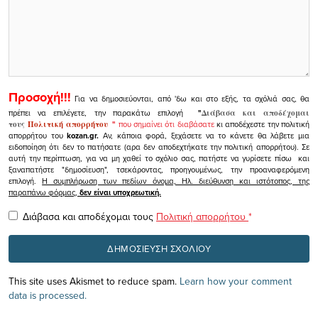
Προσοχή!!!
Για να δημοσιεύονται, από 'δω και στο εξής, τα σχόλιά σας, θα
πρέπει να επιλέγετε, την παρακάτω επιλογή
"
Διάβασα και αποδέχομαι
τους
Πολιτική απορρήτου
"
που σημαίνει ότι διαβάσατε
κι αποδέχεστε την πολιτική
απορρήτου του
kozan.gr.
Αν, κάποια φορά, ξεχάσετε να το κάνετε θα λάβετε μια
ειδοποίηση ότι δεν το πατήσατε (αρα δεν αποδεχτήκατε την πολιτική απορρήτου). Σε
αυτή την περίπτωση, για να μη χαθεί το σχόλιο σας, πατήστε να γυρίσετε πίσω και
ξαναπατήστε "δημοσίευση", τσεκάροντας, προηγουμένως, την προαναφερόμενη
επιλογή.
Η συμπλήρωση των πεδίων όνομα, Ηλ. διεύθυνση και ιστότοπος, της
παραπάνω φόρμας,
δεν είναι υποχρεωτική.
Διάβασα και αποδέχομαι τους
Πολιτική απορρήτου
*
This site uses Akismet to reduce spam.
Learn how your comment
data is processed.