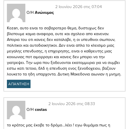
2 Ιουνίου 2026 στις 07:04
Ο/Η
Ανώνυμος
Kozan, αυτο ειναι το σοβαροτερο θεμα, δυστυχως δεν
βλεπουμε καμια αναφορα, ουτε και σχολειο απο κανεναν.
Απορια του οτι κανεις δεν καταλαβε, η οι υπευθινοι σιωπουν,
πολιτικοι και αυτοδιοικητικοι. Δεν ειναι απλα το κλεισιμο μιας
μεγαλης επενδυσης, η επιχειρησης, ειναι ο καθρευτης μιας
κοινωνιας ποτ αιμορραγει και κανεις δεν μπορει να την
γιατρεψει. Την ωρα που ξοδευονται εκατομμυρια για να συμβει
εστω κατι τετοιο, δλδ η επενδυση ενος ξενοδοχειου, βαζουν
λουκετο τα ηδη υπαρχοντα. Δυτικη Μακεδονια αιωνιαν η μνημη.
ΑΠΑΝΤΗΣΗ
2 Ιουνίου 2026 στις 08:33
Ο/Η
costas
το κράτος μας έκοβε το δρόμο…λέει ! εγω θυμάμαι πως η