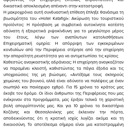
δικαστικά αποκλεισμένη απέναντι στην καταστροφή.
Η μακροχρόνια αυτή συνδυαστική επίθεση έπληξε θανάσιμα τη
βιωσιμότητα του «Hotel Katafigi»: Ακύρωση του τουριστικού
προϊόντος: Η πρόσβαση με συμβατικά αυτοκίνητα κατέστη
αδύνατη ή εξαιρετικά ριψοκίνδυνη για το μεγαλύτερο μέρος
του έτους, λόγω των ανεπίλυτων κατολισθήσεων.
Επιχειρηματική ομηρία: Η απόρριψη των εγκεκριμένων
κονδυλίων από την Περιφέρεια στέρησε από την επιχείρηση
την απαραίτητη ρευστότητα για να αντιμετωπίσει τις κρίσεις
Καθεστώς αναγκαστικής αδράνειας: Η επιχείρηση αναγκαζόταν
να παραμένει κλειστή, καθιστώντας τα πάγια έξοδα και τις
υποχρεώσεις της μη βιώσιμες. «Αντέξαμε τους σκληρούς
χειμώνες του βουνού, αλλά είναι αδύνατο να παλέψεις με έναν
σιωπηλό και πανίσχυρο εχθρό. Για 15 χρόνια το κράτος μας
έκοβε τον δρόμο. Οι ίδιοι άνθρωποι της Περιφέρειας που μας
ενέκριναν στα προγράμματα, μας έριξαν τελικά τη χαριστική
βολή απορρίπτοντάς μας. Και για 10 χρόνια τα δικαστήρια
Κοζάνης και Θεσσαλονίκης μας έκλειναν την πόρτα,
αποδεικνύοντας ότι η κρατική ισχύς λυγίζει ακόμα και τη
δικαιοσύνη. Το αποτέλεσμα σήμερα είναι μια κατεστραμμένη