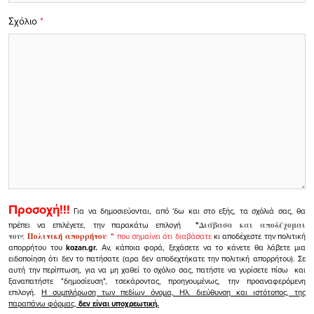
Σχόλιο
*
Προσοχή!!!
Για να δημοσιεύονται, από 'δω και στο εξής, τα σχόλιά σας, θα
πρέπει να επιλέγετε, την παρακάτω επιλογή
"
Διάβασα και αποδέχομαι
τους
Πολιτική απορρήτου
"
που σημαίνει ότι διαβάσατε
κι αποδέχεστε την πολιτική
απορρήτου του
kozan.gr.
Αν, κάποια φορά, ξεχάσετε να το κάνετε θα λάβετε μια
ειδοποίηση ότι δεν το πατήσατε (αρα δεν αποδεχτήκατε την πολιτική απορρήτου). Σε
αυτή την περίπτωση, για να μη χαθεί το σχόλιο σας, πατήστε να γυρίσετε πίσω και
ξαναπατήστε "δημοσίευση", τσεκάροντας, προηγουμένως, την προαναφερόμενη
επιλογή.
Η συμπλήρωση των πεδίων όνομα, Ηλ. διεύθυνση και ιστότοπος, της
παραπάνω φόρμας,
δεν είναι υποχρεωτική.