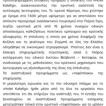
προδιαγεγραμμένη απόφαση προχωρά η διοίκηση του «Hotel
Katafigi», ανακοινώνοντας την οριστική αναστολή της
αυτόνομης λειτουργίας του. Το ορεινό θέρετρο, που χτίστηκε
με όραμα στα 1.500 μέτρα υψόμετρο για να αποτελέσει τον
απόλυτο προορισμό εναλλακτικού τουρισμού στα Πιέρια Όρη,
λυγίζει οριστικά μετά από 15 χρόνια συνεχών οδικών
αποκλεισμών, καθιζήσεων, πολιτικού εμπαιγμού και κρατικής
αδιαφορίας. Η επένδυση, η οποία για χρόνια διαφήμιζε την
Κοζάνη και τη γενέτειρα του Ζορμπά σε όλη την Ελλάδα,
οδηγήθηκε σε οικονομικό στραγγαλισμό. Υπαίτιος δεν είναι η
έλλειψη επιχειρηματικής στρατηγικής, αλλά η πλήρης
κατάρρευση του οδικού δικτύου Βελβεντό – Καταφύγι, σε
συνδυασμό με τις μεθοδεύσεις του κρατικού μηχανισμού που
λειτούργησε ως εξολοθρευτής της ίδιας της επένδυσης.
Τα αναπτυξιακά προγράμματα ως «ταφόπλακα» της
επιχείρησης
Η μεγαλύτερη ειρωνεία και το πιο οδυνηρό πλήγμα για το
«Hotel Katafigi» ήρθε μέσα από τα ίδια τα εργαλεία που
υποτίθεται ότι θα στήριζαν την ανάπτυξή του. Η ένταξη του
ξενοδοχείου σε αναπτυξιακά προγράμματα ενίσχυσης
μετατράπηκε τελικά στην οριστική «ταφόπλακα» για το μέλλον