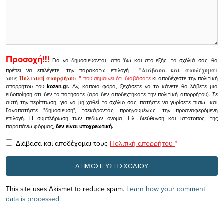
Προσοχή!!!
Για να δημοσιεύονται, από 'δω και στο εξής, τα σχόλιά σας, θα
πρέπει να επιλέγετε, την παρακάτω επιλογή
"
Διάβασα και αποδέχομαι
τους
Πολιτική απορρήτου
"
που σημαίνει ότι διαβάσατε
κι αποδέχεστε την πολιτική
απορρήτου του
kozan.gr.
Αν, κάποια φορά, ξεχάσετε να το κάνετε θα λάβετε μια
ειδοποίηση ότι δεν το πατήσατε (αρα δεν αποδεχτήκατε την πολιτική απορρήτου). Σε
αυτή την περίπτωση, για να μη χαθεί το σχόλιο σας, πατήστε να γυρίσετε πίσω και
ξαναπατήστε "δημοσίευση", τσεκάροντας, προηγουμένως, την προαναφερόμενη
επιλογή.
Η συμπλήρωση των πεδίων όνομα, Ηλ. διεύθυνση και ιστότοπος, της
παραπάνω φόρμας,
δεν είναι υποχρεωτική.
Διάβασα και αποδέχομαι τους
Πολιτική απορρήτου
*
This site uses Akismet to reduce spam.
Learn how your comment
data is processed.