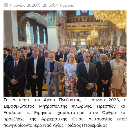
1 Ιουνίου 2026
20:50
1 σχόλιο
Τη Δευτέρα του Αγίου Πνεύματος, 1 Ιουνίου 2026, ο
Σεβασμιώτατος Μητροπολίτης Φλωρίνης, Πρεσπών και
Εορδαιάς κ. Ειρηναίος χοροστάτησε στον Όρθρο και
προεξήρχε της Αρχιερατικής Θείας Λειτουργίας στον
πανηγυρίζοντα Ιερό Ναό Αγίας Τριάδος Πτολεμαΐδος.