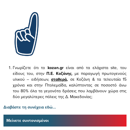
Γνωρίζετε ότι το
kozan.gr
είναι από τα ελάχιστα
site, του
είδους του,
στην
Π.Ε. Κοζάνης
, με παραγωγή πρωτογενούς
υλικού – ειδήσεων,
σταθερά,
σε Κοζάνη & τα τελευταία 15
χρόνια και στην Πτολεμαΐδα, καλύπτοντας σε ποσοστό άνω
του 80% όλα τα γεγονότα δράσεις που λαμβάνουν χώρα στις
δύο μεγαλύτερες πόλεις της Δ. Μακεδονίας;
Διαβάστε τη συνέχεια εδώ...
Μείνετε συντονισμένοι