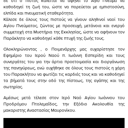
δε ότι ο πιστός καλείται να αφήνει το Άγιο Πνεύμα να
καθοδηγεί τη ζωή του, ώστε να πορεύεται με εμπιστοσύνη,
ελπίδα και πνευματική σταθερότητα.
Κάλεσε δε όλους τους πιστούς να γίνουν αληθινοί ναοί του
Αγίου Πνεύματος, ζώντας με προσευχή, μετάνοια και ενεργό
συμμετοχή στα Μυστήρια της Εκκλησίας, ώστε να αφήνουν τον
Παράκλητο να καθοδηγεί κάθε πτυχή της ζωής τους.
Ολοκληρώνοντας , ο Ποιμενάρχης μας ευχαρίστησε τον
Εφημέριο του Ιερού Ναού π. Ιωάννη Εσπερίδη και τους
συνεργάτες του για την άρτια προετοιμασία και διοργάνωση
της πανηγύρεως, ενώ ευχήθηκε σε όλους τους πιστούς η χάρη
του Παρακλήτου να φωτίζει τις καρδιές τους και να καθοδηγεί
τα βήματά τους στην οδό της πίστεως, της αγάπης και της
σωτηρίας.
Αμέσως μετά τέλεσε στον Ιερό Ναό Αγίου Ιωάννου του
Προδρόμου Πτολεμαΐδος, την Εξόδιο Ακολουθία της
μακαριστης Αναστασίας Μαυρονίκου.