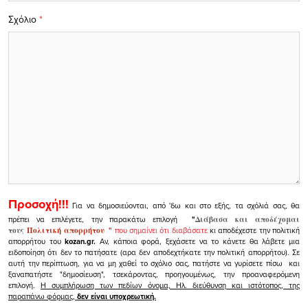
Σχόλιο
*
Προσοχή!!!
Για να δημοσιεύονται, από 'δω και στο εξής, τα σχόλιά σας, θα
πρέπει να επιλέγετε, την παρακάτω επιλογή
"
Διάβασα και αποδέχομαι
τους
Πολιτική απορρήτου
"
που σημαίνει ότι διαβάσατε
κι αποδέχεστε την πολιτική
απορρήτου του
kozan.gr.
Αν, κάποια φορά, ξεχάσετε να το κάνετε θα λάβετε μια
ειδοποίηση ότι δεν το πατήσατε (αρα δεν αποδεχτήκατε την πολιτική απορρήτου). Σε
αυτή την περίπτωση, για να μη χαθεί το σχόλιο σας, πατήστε να γυρίσετε πίσω και
ξαναπατήστε "δημοσίευση", τσεκάροντας, προηγουμένως, την προαναφερόμενη
επιλογή.
Η συμπλήρωση των πεδίων όνομα, Ηλ. διεύθυνση και ιστότοπος, της
παραπάνω φόρμας,
δεν είναι υποχρεωτική.