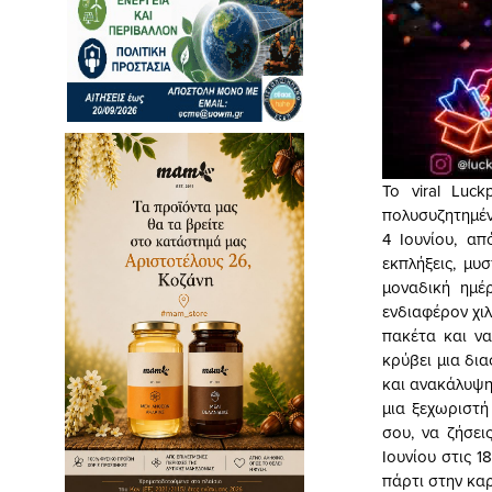
Το viral Luc
πολυσυζητημέν
4 Ιουνίου, απ
εκπλήξεις, μυ
μοναδική ημέ
ενδιαφέρον χι
πακέτα και να
κρύβει μια δια
και ανακάλυψη
μια ξεχωριστή
σου, να ζήσει
Ιουνίου στις 1
πάρτι στην καρ