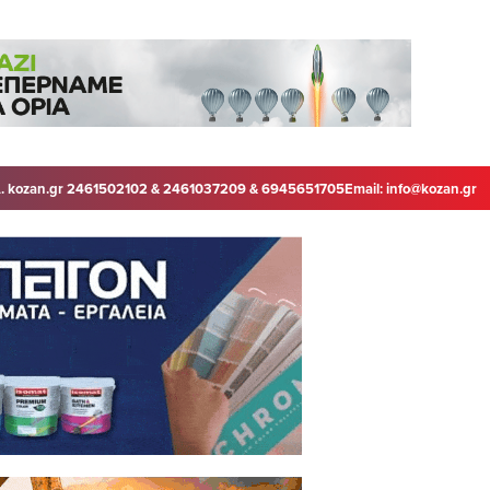
. kozan.gr 2461502102 & 2461037209 & 6945651705
Email:
info@kozan.gr