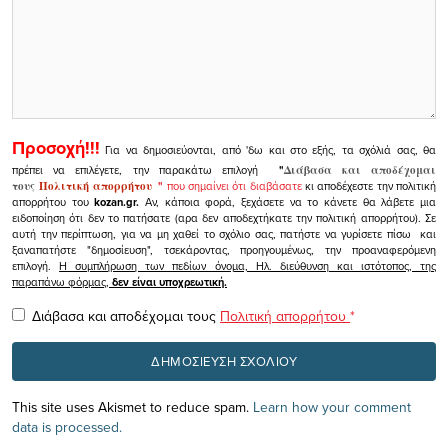
Προσοχή!!!
Για να δημοσιεύονται, από 'δω και στο εξής, τα σχόλιά σας, θα
πρέπει να επιλέγετε, την παρακάτω επιλογή
"
Διάβασα και αποδέχομαι
τους
Πολιτική απορρήτου
"
που σημαίνει ότι διαβάσατε
κι αποδέχεστε την πολιτική
απορρήτου του
kozan.gr.
Αν, κάποια φορά, ξεχάσετε να το κάνετε θα λάβετε μια
ειδοποίηση ότι δεν το πατήσατε (αρα δεν αποδεχτήκατε την πολιτική απορρήτου). Σε
αυτή την περίπτωση, για να μη χαθεί το σχόλιο σας, πατήστε να γυρίσετε πίσω και
ξαναπατήστε "δημοσίευση", τσεκάροντας, προηγουμένως, την προαναφερόμενη
επιλογή.
Η συμπλήρωση των πεδίων όνομα, Ηλ. διεύθυνση και ιστότοπος, της
παραπάνω φόρμας,
δεν είναι υποχρεωτική.
Διάβασα και αποδέχομαι τους
Πολιτική απορρήτου
*
This site uses Akismet to reduce spam.
Learn how your comment
data is processed.