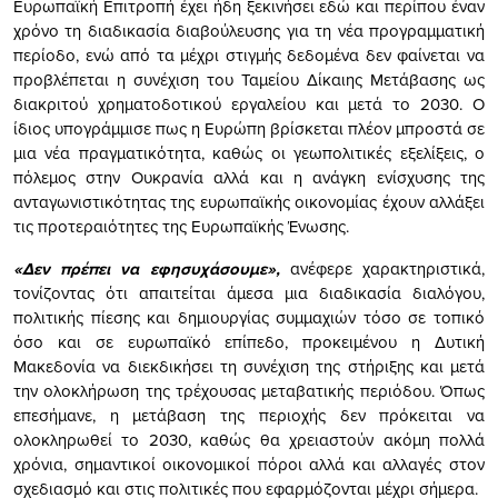
Ευρωπαϊκή Επιτροπή έχει ήδη ξεκινήσει εδώ και περίπου έναν
χρόνο τη διαδικασία διαβούλευσης για τη νέα προγραμματική
περίοδο, ενώ από τα μέχρι στιγμής δεδομένα δεν φαίνεται να
προβλέπεται η συνέχιση του Ταμείου Δίκαιης Μετάβασης ως
διακριτού χρηματοδοτικού εργαλείου και μετά το 2030. Ο
ίδιος υπογράμμισε πως η Ευρώπη βρίσκεται πλέον μπροστά σε
μια νέα πραγματικότητα, καθώς οι γεωπολιτικές εξελίξεις, ο
πόλεμος στην Ουκρανία αλλά και η ανάγκη ενίσχυσης της
ανταγωνιστικότητας της ευρωπαϊκής οικονομίας έχουν αλλάξει
τις προτεραιότητες της Ευρωπαϊκής Ένωσης.
«Δεν πρέπει να εφησυχάσουμε»,
ανέφερε χαρακτηριστικά,
τονίζοντας ότι απαιτείται άμεσα μια διαδικασία διαλόγου,
πολιτικής πίεσης και δημιουργίας συμμαχιών τόσο σε τοπικό
όσο και σε ευρωπαϊκό επίπεδο, προκειμένου η Δυτική
Μακεδονία να διεκδικήσει τη συνέχιση της στήριξης και μετά
την ολοκλήρωση της τρέχουσας μεταβατικής περιόδου. Όπως
επεσήμανε, η μετάβαση της περιοχής δεν πρόκειται να
ολοκληρωθεί το 2030, καθώς θα χρειαστούν ακόμη πολλά
χρόνια, σημαντικοί οικονομικοί πόροι αλλά και αλλαγές στον
σχεδιασμό και στις πολιτικές που εφαρμόζονται μέχρι σήμερα.